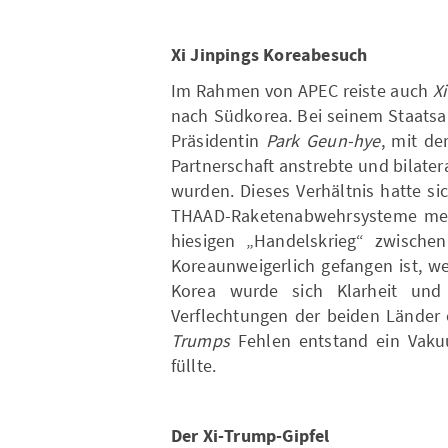
Xi Jinpings Koreabesuch
Im Rahmen von APEC reiste auch
X
nach Südkorea. Bei seinem Staatsan
Präsidentin
Park Geun-hye
, mit de
Partnerschaft anstrebte und bilat
wurden. Dieses Verhältnis hatte si
THAAD-Raketenabwehrsysteme mer
hiesigen „Handelskrieg“ zwische
Koreaunweigerlich gefangen ist, we
Korea wurde sich Klarheit und 
Verflechtungen der beiden Länder e
Trumps
Fehlen entstand ein Vak
füllte.
Der Xi-Trump-Gipfel