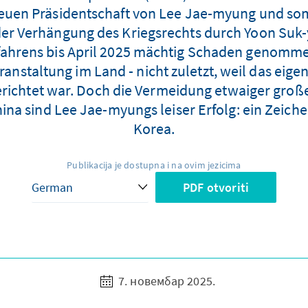
euen Präsidentschaft von Lee Jae-myung und som
der Verhängung des Kriegsrechts durch Yoon Suk-
ahrens bis April 2025 mächtig Schaden genommen
nstaltung im Land - nicht zuletzt, weil das eigen
richtet war. Doch die Vermeidung etwaiger große
a sind Lee Jae-myungs leiser Erfolg: ein Zeichen
Korea.
Publikacija je dostupna i na ovim jezicima
PDF otvoriti
7. новембар 2025.