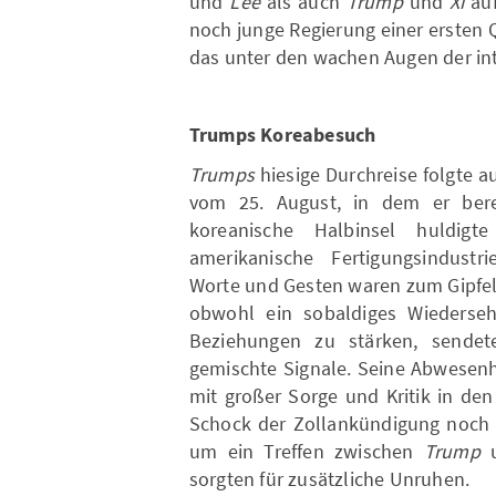
und
Lee
als auch
Trump
und
Xi
auf
noch junge Regierung einer ersten 
das unter den wachen Augen der in
Trumps Koreabesuch
Trumps
hiesige Durchreise folgte a
vom 25. August, in dem er ber
koreanische Halbinsel huldigt
amerikanische Fertigungsindustr
Worte und Gesten waren zum Gipfel
obwohl ein sobaldiges Wiederseh
Beziehungen zu stärken, sendet
gemischte Signale. Seine Abwesenh
mit großer Sorge und Kritik in de
Schock der Zollankündigung noch a
um ein Treffen zwischen
Trump
sorgten für zusätzliche Unruhen.