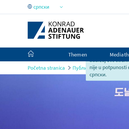
Skip to Main Content
Themen
Mediath
Sadržaj ove strani
nije u potpunosti
Početna stranica
Публикације
Izveštaj
српски.