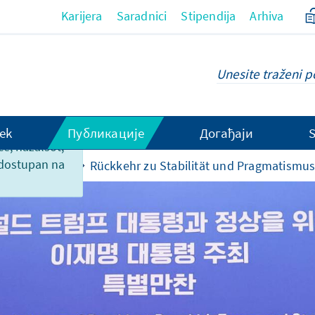
Karijera
Saradnici
Stipendija
Arhiva
ek
Публикације
Догађаји
ce, nažalsot,
 dostupan na
i po državama
Rückkehr zu Stabilität und Pragmatismu