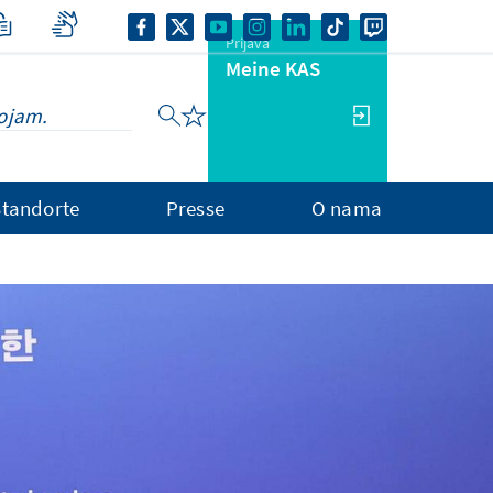
Prijava
Meine KAS
Standorte
Presse
O nama
s