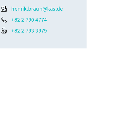
henrik.braun@kas.de
+82 2 790 4774
+82 2 793 3979