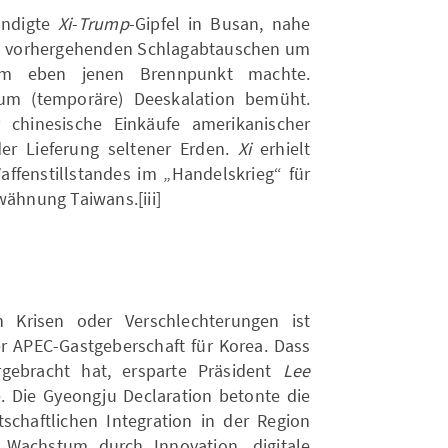
ündigte
Xi
-
Trump
-Gipfel in Busan, nahe
 in vorhergehenden Schlagabtauschen um
m eben jenen Brennpunkt machte.
um (temporäre) Deeskalation bemüht.
 chinesische Einkäufe amerikanischer
er Lieferung seltener Erden.
Xi
erhielt
affenstillstandes im „Handelskrieg“ für
wähnung Taiwans.[iii]
 Krisen oder Verschlechterungen ist
er APEC-Gastgeberschaft für Korea. Dass
gebracht hat, ersparte Präsident
Lee
. Die Gyeongju Declaration betonte die
tschaftlichen Integration in der Region
Wachstum durch Innovation, digitale