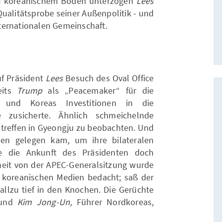
 koreanischem Boden unterzogen
Lees
Qualitätsprobe seiner Außenpolitik - und
ternationalen Gemeinschaft.
uf Präsident
Lees
Besuch des Oval Office
eits
Trump
als „Peacemaker“ für die
e und Koreas Investitionen in die
ie zusicherte. Ähnlich schmeichelnde
treffen in Gyeongju zu beobachten. Und
en gelegen kam, um ihre bilateralen
e die Ankunft des Präsidenten doch
eit von der APEC-Generalsitzung wurde
n koreanischen Medien bedacht; saß der
llzu tief in den Knochen. Die Gerüchte
und
Kim
Jong-Un,
Führer Nordkoreas,