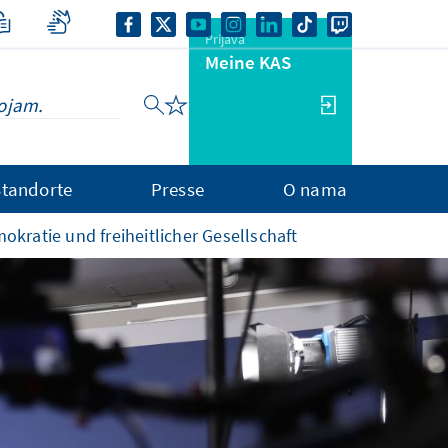
Prijava
Meine KAS
Standorte
Presse
O nama
okratie und freiheitlicher Gesellschaft