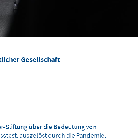
licher Gesellschaft
r-Stiftung über die Bedeutung von
sstest, ausgelöst durch die Pandemie,