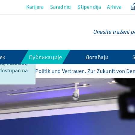
Karijera
Saradnici
Stipendija
Arhiva
ek
Публикације
Догађаји
ce, nažalsot,
 dostupan na
o priredbama
Politik und Vertrauen. Zur Zukunft von Dem