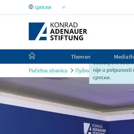
Skip to Main Content
Themen
Mediath
Sadržaj ove strani
nije u potpunosti
Početna stranica
Публикације
Prilozi 
српски.