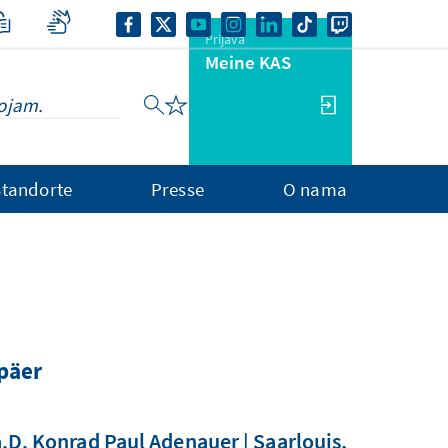
Prijava
Meine KAS
Standorte
Presse
O nama
päer
D. Konrad Paul Adenauer | Saarlouis,