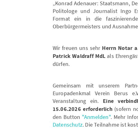
„Konrad Adenauer: Staatsmann, Dem
Politologe und Journalist Ingo 
Format ein in die faszinierend
Oberbürgermeisters und Ausnahmep
Wir freuen uns sehr
Herrn Notar a
Patrick Waldraff MdL
als Ehrengäs
dürfen.
Gemeinsam mit unserem Partn
Europadenkmal Verein Berus e.V
Veranstaltung ein.
Eine verbind
15.06.2026 erforderlich
(sofern no
den Button
"Anmelden"
. Mehr Inf
Datenschutz
. Die Teilnahme ist kos