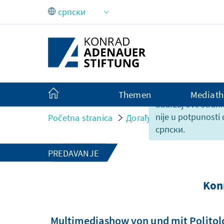
Skip to Main Content
Themen
Mediath
Sadržaj ove strani
nije u potpunosti
Početna stranica
Догађаји
Konrad Aden
српски.
PREDAVANJE
Kon
Multimediashow von und mit Politolo