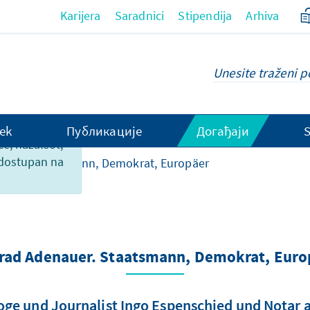
Karijera
Saradnici
Stipendija
Arhiva
ek
Публикације
Догађаји
ce, nažalsot,
 dostupan na
auer. Staatsmann, Demokrat, Europäer
rad Adenauer. Staatsmann, Demokrat, Euro
ge und Journalist Ingo Espenschied und Notar a.