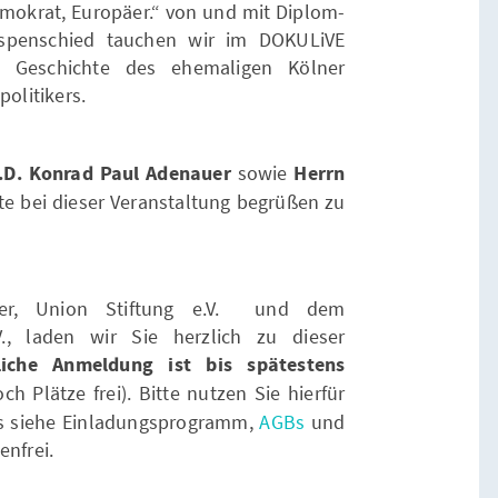
okrat, Europäer.“ von und mit Diplom-
Espenschied tauchen wir im DOKULiVE
e Geschichte des ehemaligen Kölner
olitikers.
.D. Konrad Paul Adenauer
sowie
Herrn
te bei dieser Veranstaltung begrüßen zu
er, Union Stiftung e.V. und dem
., laden wir Sie herzlich zu dieser
liche Anmeldung ist bis spätestens
ch Plätze frei). Bitte nutzen Sie hierfür
os siehe Einladungsprogramm,
AGBs
und
tenfrei.