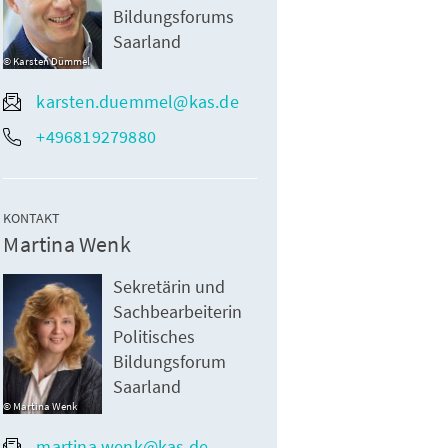
Bildungsforums
Saarland
Karsten Dümmel
karsten.duemmel@kas.de
+496819279880
KONTAKT
Martina Wenk
Sekretärin und
Sachbearbeiterin
Politisches
Bildungsforum
Saarland
Martina Wenk
martina.wenk@kas.de