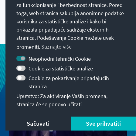
www.kas.de. Ovde ćete pored sadržajnog
za funkcionisanje i bezbednost stranice. Pored
rezimeja naći i dodatne materijale kao što su
toga, web stranica sakuplja anonimne podatke
slike, manuskripti o govorima, video ili audio
korisnika za statističke analize i kako bi
snimci.
prikazala pripadajuće sadržaje eksternih
stranica. Podešavanje Cookie možete uvek
promeniti.
Saznajte više
Neophodni tehnički Cookie
Cookie za statističke analize
Cookie za pokazivanje pripadajućih
stranica
Uputstvo: Za aktiviranje Vaših promena,
stranica će se ponovo učitati
Sačuvati
Sve prihvatiti