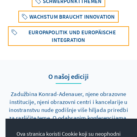
SCHWERPUNKTTHEMEN
WACHSTUM BRAUCHT INNOVATION
EUROPAPOLITIK UND EUROPÄISCHE
INTEGRATION
O našoj ediciji
Zadužbina Konrad-Adenauer, njene obrazovne
institucije, njeni obrazovni centri i kancelarije u
inostranstvu nude godišnje više hiljada priredbi
za različite teme. O odabranim konferencijama,
događajima, simpozijumima itd. izveštavamo za
Vas aktuelno i ekskluzivno na Internet stranici
Ova stranica koristi Cookie koji su neophodni