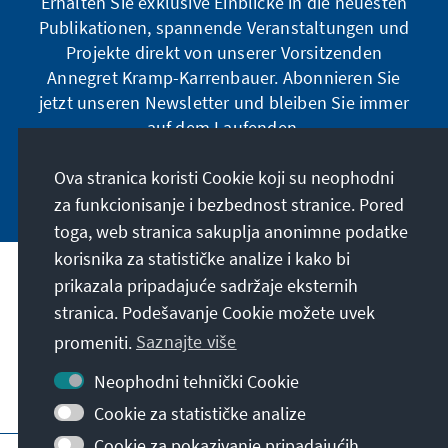
Erhalten Sie exklusive Einblicke in die neuesten
Publikationen, spannende Veranstaltungen und
Projekte direkt von unserer Vorsitzenden
Annegret Kramp-Karrenbauer. Abonnieren Sie
jetzt unseren Newsletter und bleiben Sie immer
auf dem Laufenden.
Ova stranica koristi Cookie koji su neophodni
Jetzt abonnieren
za funkcionisanje i bezbednost stranice. Pored
toga, web stranica sakuplja anonimne podatke
korisnika za statističke analize i kako bi
Naša misija
prikazala pripadajuće sadržaje eksternih
stranica. Podešavanje Cookie možete uvek
Kontakt
promeniti.
Saznajte više
Neophodni tehnički Cookie
Ostalo u ponudi naše fondacije
Cookie za statističke analize
Cookie za pokazivanje pripadajućih