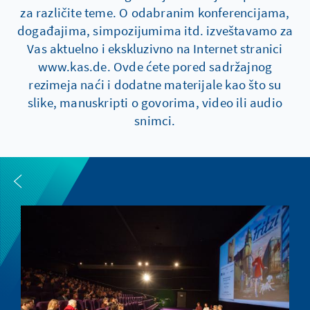
za različite teme. O odabranim konferencijama,
događajima, simpozijumima itd. izveštavamo za
Vas aktuelno i ekskluzivno na Internet stranici
www.kas.de. Ovde ćete pored sadržajnog
rezimeja naći i dodatne materijale kao što su
slike, manuskripti o govorima, video ili audio
snimci.