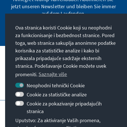
jetzt unseren Newsletter und bleiben Sie immer
auf dem Laufenden.
Ova stranica koristi Cookie koji su neophodni
Jetzt abonnieren
za funkcionisanje i bezbednost stranice. Pored
toga, web stranica sakuplja anonimne podatke
korisnika za statističke analize i kako bi
Naša misija
prikazala pripadajuće sadržaje eksternih
stranica. Podešavanje Cookie možete uvek
Kontakt
promeniti.
Saznajte više
Neophodni tehnički Cookie
Ostalo u ponudi naše fondacije
Cookie za statističke analize
Cookie za pokazivanje pripadajućih
Impresum
Zaštita podataka
Uslovi korišćenja
stranica
Erklärung zur Barrierefreiheit
Barriere melden
Uputstvo: Za aktiviranje Vaših promena,
Mapa stranice