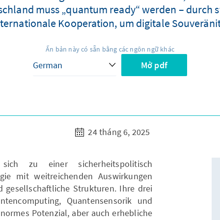
chland muss „quantum ready“ werden – durch str
ternationale Kooperation, um digitale Souveränit
Ấn bản này có sẵn bằng các ngôn ngữ khác
Mở pdf
24 tháng 6, 2025
sich zu einer sicherheitspolitisch
ogie mit weitreichenden Auswirkungen
d gesellschaftliche Strukturen. Ihre drei
ntencomputing, Quantensensorik und
ormes Potenzial, aber auch erhebliche