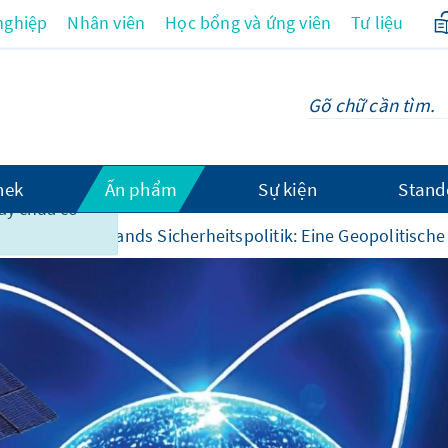
nghiệp
Nhân viên
Học bổng và ứng viên
Tư liệu
hek
Ấn phẩm
Sự kiện
Stand
này chưa có
 und Deutschlands Sicherheitspolitik: Eine Geopolitisch