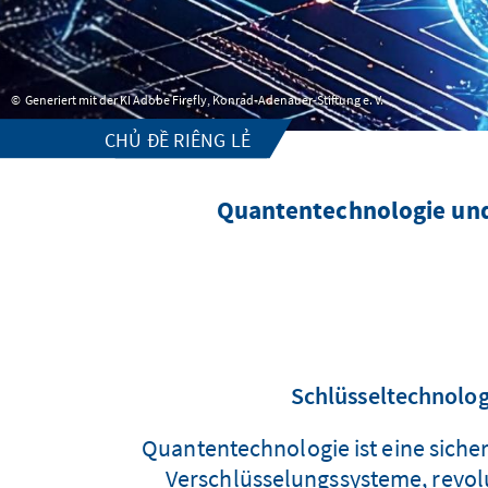
Generiert mit der KI Adobe Firefly, Konrad-Adenauer-Stiftung e. V.
CHỦ ĐỀ RIÊNG LẺ
Quantentechnologie und 
Schlüsseltechnolog
Quantentechnologie ist eine sicher
Verschlüsselungssysteme, revolu