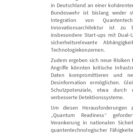
in Deutschland an einer kohärenten
Bundeswehr ist bislang weder st
Integration von Quantentec
Innovationsarchitektur ist zu
insbesondere Start-ups mit Dual-U
sicherheitsrelevante Abhängig
Technologiekonzernen.
Zudem ergeben sich neue Risiken f
Angriffe könnten kritische Infras
Daten kompromittieren und 
Desinformation ermöglichen. Glei
Schutzpotenziale, etwa durch 
verbesserte Detektionssysteme.
Um diesen Herausforderungen 
„Quantum Readiness“ geforder
Verankerung in nationalen Sicher
quantentechnologischer Fähigkeit