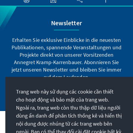
Newsletter
Erhalten Sie exklusive Einblicke in die neuesten
Publikationen, spannende Veranstaltungen und
Projekte direkt von unserer Vorsitzenden
Annegret Kramp-Karrenbauer. Abonnieren Sie
jetzt unseren Newsletter und bleiben Sie immer
auf dem Laufenden.
Trang web này sử dụng các cookie cần thiết
Jetzt abonnieren
cho hoạt động và bảo mật của trang web.
Ngoài ra, trang web còn thu thập dữ liệu người
dùng ẩn danh để phân tích thống kê và hiển thị
Sứ mệnh của chúng tôi
nội dung được nhúng từ các trang web bên
ngoài. Bạn có thể thay đổi cài đặt cookie bất kỳ