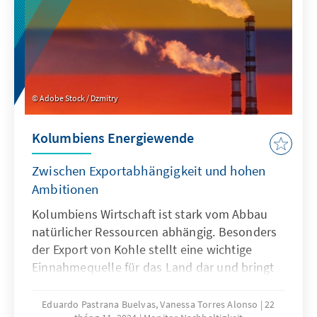
wird entscheidend sein, auf allen Ebenen ein
tiefgreifenderes Klimabewusstsein zu
schaffen.
Adobe Stock / Dzmitry
Kolumbiens Energiewende
Zwischen Exportabhängigkeit und hohen
Ambitionen
Kolumbiens Wirtschaft ist stark vom Abbau
natürlicher Ressourcen abhängig. Besonders
der Export von Kohle stellt eine wichtige
Einnahmequelle für das Land dar und bringt
im Hinblick auf die geplante Energiewende
enorme Herausforderungen mit sich. Die
Eduardo Pastrana Buelvas, Vanessa Torres Alonso
22