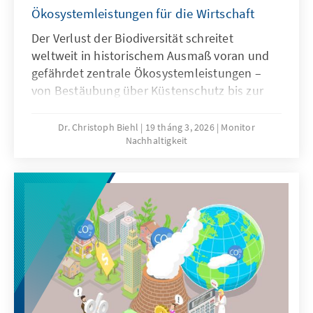
Ökosystemleistungen für die Wirtschaft
Der Verlust der Biodiversität schreitet
weltweit in historischem Ausmaß voran und
gefährdet zentrale Ökosystemleistungen –
von Bestäubung über Küstenschutz bis zur
Wasserversorgung. Wirtschaftliche Aktivitäten
gehören zu den maßgeblichen Treibern des
Dr. Christoph Biehl
19 tháng 3, 2026
Monitor
Nachhaltigkeit
Biodiversitätsrückgangs. Dabei entstehen
zugleich erhebliche Risiken für Unternehmen,
Investitionen und globale
Wertschöpfungsketten. Biodiversitätspolitik
sollte daher nicht nur als Umwelt-, sondern
auch als Wirtschaftspolitik begriffen werden,
an der alle relevanten Stakeholder mitwirken
müssen.