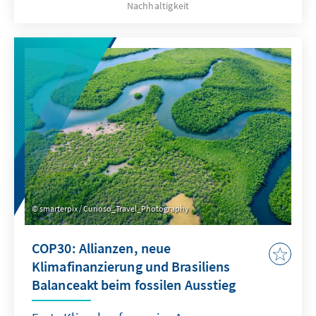
Nachhaltigkeit
(CBAM) als Anreiz für Klimaclubs nutzen und
über Artikel 6 gezielt Partnerschaften
aufbauen. Voraussetzung ist Akzeptanz im
Inneren: Einnahmen aus der CO₂‑Bepreisung
sichtbar, fair und nachvollziehbar
zurückgeben – und den EU-Emissionshandel
als Leitinstrument ordnungspolitisch stärken.
smarterpix / Curioso_Travel_Photography
COP30: Allianzen, neue
Klimafinanzierung und Brasiliens
Balanceakt beim fossilen Ausstieg