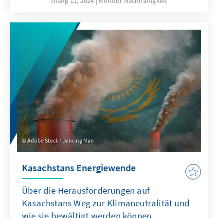
tháng 11, 2024
Monitor Nachhaltigkeit
Umsetzung einer abrupten und
beschleunigten Abkehr von fossilen
Brennstoffen birgt nicht zu unterschätzende
Risiken für die kolumbianische Wirtschaft und
Gesellschaft. Daher ist es entscheidend, den
Übergang mit
Reindustrialisierungsmaßnahmen und einer
Diversifizierung der Exporte zu unterstützen,
um die notwendige Stabilität zu
gewährleisten.
Adobe Stock / Dancing Man
Kasachstans Energiewende
Über die Herausforderungen auf
Kasachstans Weg zur Klimaneutralität und
wie sie bewältigt werden können