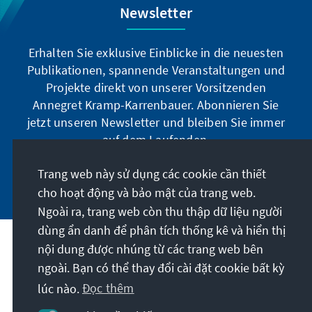
Newsletter
Erhalten Sie exklusive Einblicke in die neuesten
Publikationen, spannende Veranstaltungen und
Projekte direkt von unserer Vorsitzenden
Annegret Kramp-Karrenbauer. Abonnieren Sie
jetzt unseren Newsletter und bleiben Sie immer
auf dem Laufenden.
Trang web này sử dụng các cookie cần thiết
Jetzt abonnieren
cho hoạt động và bảo mật của trang web.
Ngoài ra, trang web còn thu thập dữ liệu người
dùng ẩn danh để phân tích thống kê và hiển thị
nội dung được nhúng từ các trang web bên
Sứ mệnh của chúng tôi
ngoài. Bạn có thể thay đổi cài đặt cookie bất kỳ
lúc nào.
Đọc thêm
Liên hệ