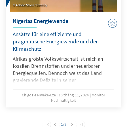
Adobe Stock / Dzmitry
Nigerias Energiewende
Ansätze für eine effiziente und
pragmatische Energiewende und den
Klimaschutz
Afrikas größte Volkswirtschaft ist reich an
fossilen Brennstoffen und erneuerbaren
Energiequellen. Dennoch weist das Land
gravierende Defizite in seiner
Energieversorgung auf, die sein
Wirtschaftswachstum und seine
Chigozie Nweke-Eze
18 tháng 11, 2024
Monitor
Nachhaltigkeit
Industrialisierung hemmen. Für einen
gerechten und effizienten Übergang zu einem
nachhaltigen Energiesystem bedarf es einer
Kombination aus politischen,
1
/3