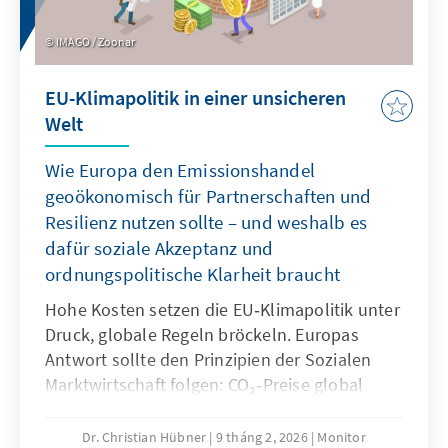
IMAGO / Zoonar
EU-Klimapolitik in einer unsicheren
Welt
Wie Europa den Emissionshandel
geoökonomisch für Partnerschaften und
Resilienz nutzen sollte – und weshalb es
dafür soziale Akzeptanz und
ordnungspolitische Klarheit braucht
Hohe Kosten setzen die EU‑Klimapolitik unter
Druck, globale Regeln bröckeln. Europas
Antwort sollte den Prinzipien der Sozialen
Marktwirtschaft folgen: CO₂‑Preise global
angleichen und verlässliche Regeln schaffen.
Dazu kann die EU ihren CO₂‑Grenzausgleich
Dr. Christian Hübner
9 tháng 2, 2026
Monitor