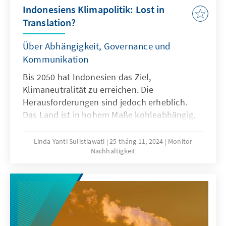
Indonesiens Klimapolitik: Lost in
Translation?
Über Abhängigkeit, Governance und
Kommunikation
Bis 2050 hat Indonesien das Ziel,
Klimaneutralität zu erreichen. Die
Herausforderungen sind jedoch erheblich.
Das Land ist in hohem Maße kohleabhängig,
sowohl in der Stromerzeugung als auch
hinsichtlich der Exporterlöse. Der Ausstieg aus
Linda Yanti Sulistiawati
25 tháng 11, 2024
Monitor
Nachhaltigkeit
fossilen Brennstoffen und die Umsetzung
einer effektiven Klimapolitik erfordern einen
umfassenden Ansatz, der nationale Politik in
die lokale Umsetzung integriert, finanzielle
und strukturelle Hindernisse überwindet und
auf internationale Zusammenarbeit setzt. Es