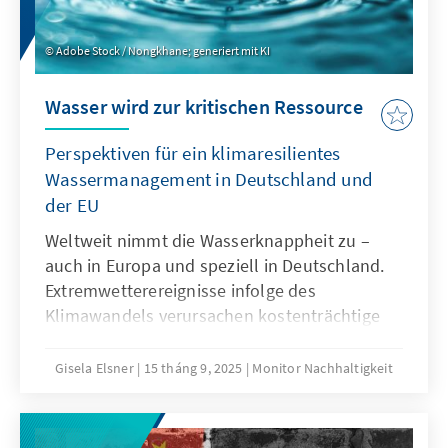
Adobe Stock / Nongkhane; generiert mit KI
Wasser wird zur kritischen Ressource
Perspektiven für ein klimaresilientes
Wassermanagement in Deutschland und
der EU
Weltweit nimmt die Wasserknappheit zu –
auch in Europa und speziell in Deutschland.
Extremwetterereignisse infolge des
Klimawandels verursachen kostenträchtige
Schäden und gefährden Existenzen.
Gleichzeitig geraten Wasservorräte durch
Gisela Elsner
15 tháng 9, 2025
Monitor Nachhaltigkeit
Verschmutzung, Übernutzung und die
Gewinnung erneuerbarer Energien unter
Druck. Ökonomische und ökologische