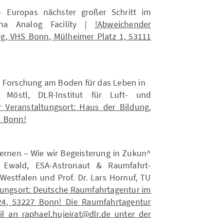
 Europas nächster großer Schritt im
una Analog Facility |
!Abweichender
ng, VHS Bonn, Mülheimer Platz 1, 53111
e Forschung am Boden für das Leben in
 Möstl, DLR-Institut für Luft- und
 Veranstaltungsort: Haus der Bildung,
1 Bonn!
ternen – Wie wir Begeisterung in Zukun^
d Ewald, ESA-Astronaut & Raumfahrt-
Westfalen und Prof. Dr. Lars Hornuf, TU
tungsort: Deutsche Raumfahrtagentur im
24, 53227 Bonn! Die Raumfahrtagentur
 an raphael.hujeirat@dlr.de unter der