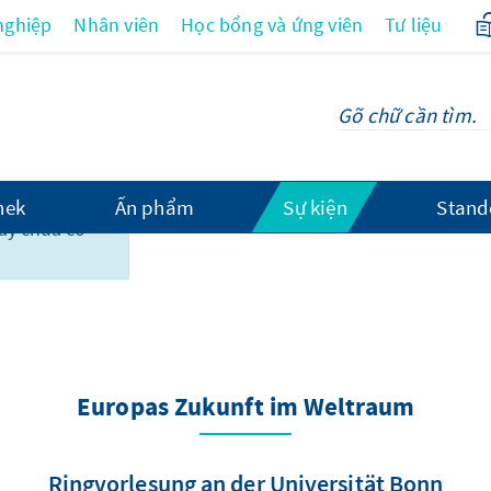
nghiệp
Nhân viên
Học bổng và ứng viên
Tư liệu
hek
Ấn phẩm
Sự kiện
Stand
này chưa có
Weltraum
Europas Zukunft im Weltraum
Ringvorlesung an der Universität Bonn