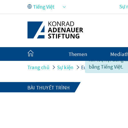
Skip to Main Content
Sự 
Themen
Mediat
Xin lỗi, nội dung 
bằng Tiếng Việt.
Trang chủ
Sự kiện
Europas Zukunft im 
BÀI THUYẾT TRÌNH