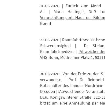
16.06.2026 | Zurück zum Mond –
All | Maria Hallinger, DLR L
Veranstaltungsort: Haus der Bildu
Bonn!
23.06.2026 | Raumfahrtmedizinisch
Schwerelosigkeit | Dr. Stefan
Raumfahrtmedizin |
!Abweichender
VHS Bonn, Mülheimer Platz 1, 5311
30.06.2026 | Von der Erde zu den S
verwandeln | Prof. Dr. Reinhol
Botschafter des Landes Nordrhein-
Dresden |
!Abweichender Veranstal
DLR, Königswinterer Straße 522-5
bittet um eine Anmeldung per Mail