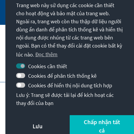
Trang web này sử dụng các cookie cần thiết
Jetzt abonnieren
cho hoạt động và bảo mật của trang web.
Ngoài ra, trang web còn thu thập dữ liệu người
dùng ẩn danh để phân tích thống kê và hiển thị
nội dung được nhúng từ các trang web bên
Sứ mệnh của chúng tôi
ngoài. Bạn có thể thay đổi cài đặt cookie bất kỳ
lúc nào.
Đọc thêm
Liên hệ
Cookies cần thiết
Các chương trình khác của Quỹ
Cookies để phân tích thống kê
Cookies để hiển thị nội dung tích hợp
Vết
Bảo mật
Điều khoản sử dụng
Lưu ý: Trang sẽ được tải lại để kích hoạt các
Erklärung zur Barrierefreiheit
Barriere melden
thay đổi của bạn
Sơ đồ
© Konrad-Adenauer-Stiftung e.V. 2026
Chấp nhận tất
Lưu
cả