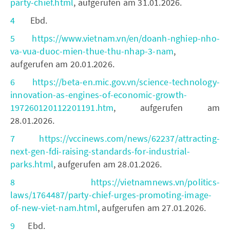
party-chief.html
, aufgerufen am 31.01.2026.
4
Ebd.
5
https://www.vietnam.vn/en/doanh-nghiep-nho-
va-vua-duoc-mien-thue-thu-nhap-3-nam
,
aufgerufen am 20.01.2026.
6
https://beta-en.mic.gov.vn/science-technology-
innovation-as-engines-of-economic-growth-
197260120112201191.htm
, aufgerufen am
28.01.2026.
7
https://vccinews.com/news/62237/attracting-
next-gen-fdi-raising-standards-for-industrial-
parks.html
, aufgerufen am 28.01.2026.
8
https://vietnamnews.vn/politics-
laws/1764487/party-chief-urges-promoting-image-
of-new-viet-nam.html
, aufgerufen am 27.01.2026.
9
Ebd.