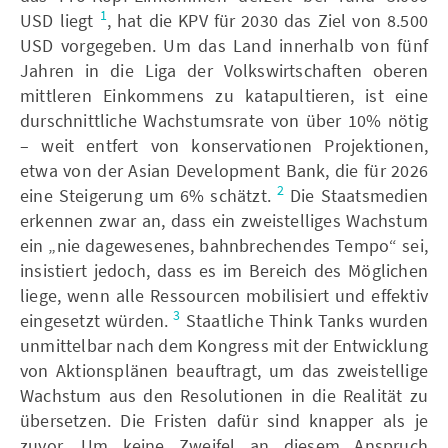
1
USD liegt
, hat die KPV für 2030 das Ziel von 8.500
USD vorgegeben. Um das Land innerhalb von fünf
Jahren in die Liga der Volkswirtschaften oberen
mittleren Einkommens zu katapultieren, ist eine
durschnittliche Wachstumsrate von über 10% nötig
– weit entfert von konservationen Projektionen,
etwa von der Asian Development Bank, die für 2026
2
eine Steigerung um 6% schätzt.
Die Staatsmedien
erkennen zwar an, dass ein zweistelliges Wachstum
ein „nie dagewesenes, bahnbrechendes Tempo“ sei,
insistiert jedoch, dass es im Bereich des Möglichen
liege, wenn alle Ressourcen mobilisiert und effektiv
3
eingesetzt würden.
Staatliche Think Tanks wurden
unmittelbar nach dem Kongress mit der Entwicklung
von Aktionsplänen beauftragt, um das zweistellige
Wachstum aus den Resolutionen in die Realität zu
übersetzen. Die Fristen dafür sind knapper als je
zuvor. Um keine Zweifel an diesem Anspruch