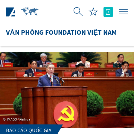
Skip to Main Content
VĂN PHÒNG FOUNDATION VIỆT NAM
IMAGO / Xinhua
BÁO CÁO QUỐC GIA