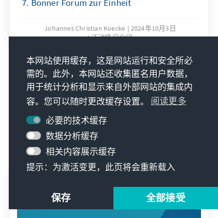
7. Bonner Forum zur Einheit
Johannes Christian Koecke
2024年10月3日
活动情况介绍
本网站使用缓存，这是网站运行和安全所必
需的。此外，本网站还收集匿名用户数据，
所有出版物
用于统计分析和显示来自外部网站的集成内
容。您可以随时更改缓存设置。
阅读更多
必要的技术缓存
媒体库
数据分析缓存
相关内容展示缓存
提示：为激活变更，此页将会重新载入
保存
全部接受