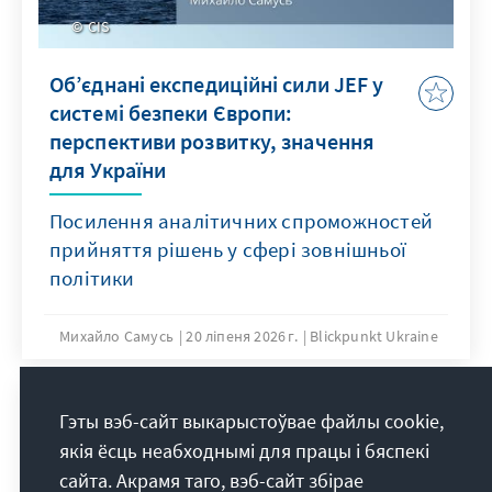
CIS
Об’єднані експедиційні сили JEF у
системі безпеки Європи:
перспективи розвитку, значення
для України
Посилення аналітичних спроможностей
прийняття рішень у сфері зовнішньої
політики
Михайло Самусь
20 ліпеня 2026 г.
Blickpunkt Ukraine
Гэты вэб-сайт выкарыстоўвае файлы cookie,
якія ёсць неабходнымі для працы і бяспекі
сайта. Акрамя таго, вэб-сайт збірае