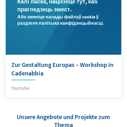
Калі ласка, націсніце тут, каб
прагледзець змест.
Або змяніце налады файлаў cookie ў
раздзеле палітыка канфідэнцыйнасці.
Zur Gestaltung Europas – Workshop in
Cadenabbia
Youtube
Unsere Angebote und Projekte zum
Thema