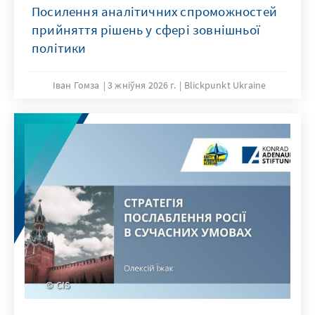
Посилення аналітичних спроможностей
прийняття рішень у сфері зовнішньої
політики
Іван Гомза
3 жніўня 2026 г.
Blickpunkt Ukraine
CIS