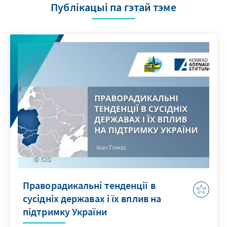
Публікацыі па гэтай тэме
CIS
Праворадикальні тенденції в
сусідніх державах і їх вплив на
підтримку України