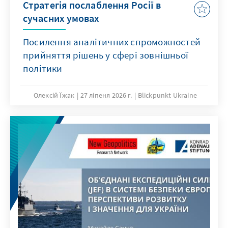
Стратегія послаблення Росії в
сучасних умовах
Посилення аналітичних спроможностей
прийняття рішень у сфері зовнішньої
політики
Олексій Їжак
27 ліпеня 2026 г.
Blickpunkt Ukraine