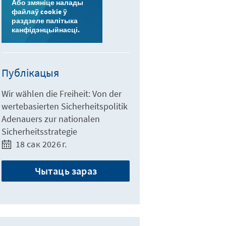
Або змяніце налады
файлаў cookie ў
раздзеле палітыка
канфідэнцыйнасці.
Публікацыя
Wir wählen die Freiheit: Von der
wertebasierten Sicherheitspolitik
Adenauers zur nationalen
Sicherheitsstrategie
18 сак 2026 г.
Чытаць зараз