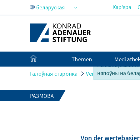
Skip to Main Content
Кар'ера
Themen
Mediathe
На жаль, змест г
няпоўны на бела
Галоўная старонка
Veranstaltungen
„W
РАЗМОВА
Von der wertebasier