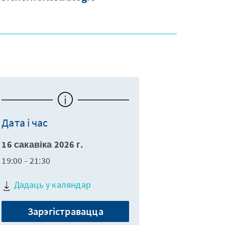
Дата і час
16 сакавіка 2026 г.
19:00 - 21:30
Дадаць у каляндар
Зарэгістравацца