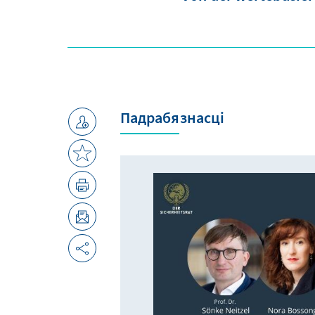
Падрабязнасці