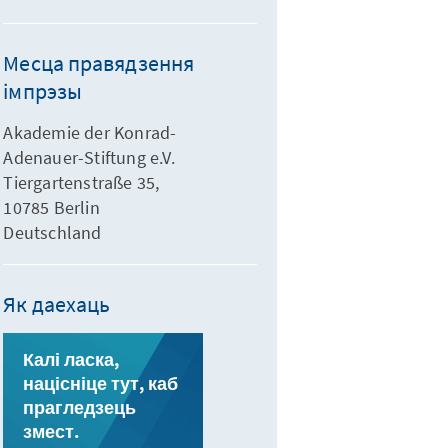
Месца правядзення
імпрэзы
Akademie der Konrad-
Adenauer-Stiftung e.V.
Tiergartenstraße 35,
10785 Berlin
Deutschland
Як даехаць
Калі ласка,
націсніце тут, каб
прагледзець
змест.