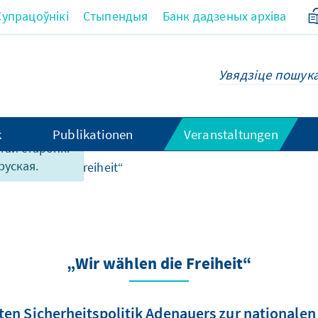
Супрацоўнікі
Стыпендыя
Банк дадзеных архіва
k
Publikationen
Veranstaltungen
этай старонкі
руская.
ir wählen die Freiheit“
„Wir wählen die Freiheit“
ten Sicherheitspolitik Adenauers zur nationalen 