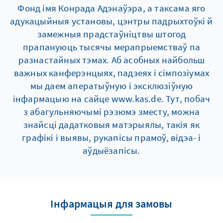
Фонд імя Конрада Адэнаўэра, а таксама яго
адукацыйныя установы, цэнтры падрыхтоўкі й
замежныя прадстаўніцтвы штогод
прапануюць тысячы мерапрыемстваў па
разнастайных тэмах. Аб асобных найбольш
важных канферэнцыях, падзеях і сімпозіумах
мы даем аператыўную і эксклюзіўную
інфармацыю на сайце www.kas.de. Тут, побач
з абагульняючымі рэзюмэ зместу, можна
знайсці дадатковыя матэрыялы, такія як
графікі і выявы, рукапісы прамоў, відэа- і
аўдыёзапісы.
Інфармацыя для замовы