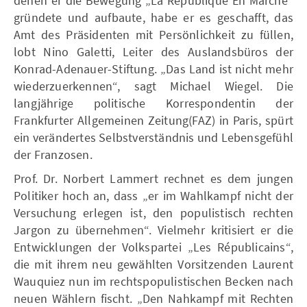
denen er die Bewegung „La République En Marche“
gründete und aufbaute, habe er es geschafft, das
Amt des Präsidenten mit Persönlichkeit zu füllen,
lobt Nino Galetti, Leiter des Auslandsbüros der
Konrad-Adenauer-Stiftung. „Das Land ist nicht mehr
wiederzuerkennen“, sagt Michael Wiegel. Die
langjährige politische Korrespondentin der
Frankfurter Allgemeinen Zeitung(FAZ) in Paris, spürt
ein verändertes Selbstverständnis und Lebensgefühl
der Franzosen.
Prof. Dr. Norbert Lammert rechnet es dem jungen
Politiker hoch an, dass „er im Wahlkampf nicht der
Versuchung erlegen ist, den populistisch rechten
Jargon zu übernehmen“. Vielmehr kritisiert er die
Entwicklungen der Volkspartei „Les Républicains“,
die mit ihrem neu gewählten Vorsitzenden Laurent
Wauquiez nun im rechtspopulistischen Becken nach
neuen Wählern fischt. „Den Nahkampf mit Rechten