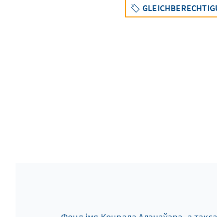
GLEICHBERECHTIG
Фонд імя Конрада Адэнаўэра, а так