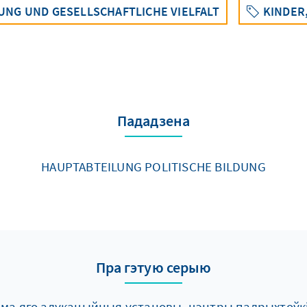
UNG UND GESELLSCHAFTLICHE VIELFALT
KINDER
Пададзена
HAUPTABTEILUNG POLITISCHE BILDUNG
Пра гэтую серыю
сама яго адукацыйныя установы, цэнтры падрыхтоўк