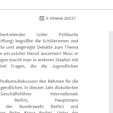
6 ліпеня 2023 г.
lvertretender Leiter Politische
iftung) begrüßte die Schülerinnen und
elle und angeregte Debatte zum Thema
nn ein solcher Dienst aussehen? Muss er
ungen macht man in anderen Staaten mit
 sind Fragen, die die Jugendlichen
e Podiumsdiskussion den Rahmen für die
gendlichen. In diesem Jahr diskutierten
äftsführer Internationale
enste Berlin), Hauptmann
zier der Bundeswehr Berlin) und
her Rotes Kreuz Berlin). Unter der