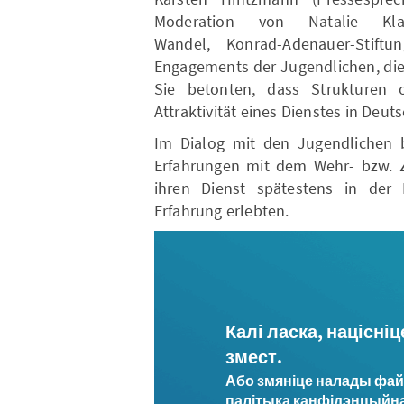
Moderation von Natalie Klau
Wandel, Konrad-Adenauer-Stif
Engagements der Jugendlichen, die 
Sie betonten, dass Strukturen 
Attraktivität eines Dienstes in Deut
Im Dialog mit den Jugendlichen be
Erfahrungen mit dem Wehr- bzw. Zi
ihren Dienst spätestens in der
Erfahrung erlebten.
Калі ласка, націсніц
змест.
Або змяніце налады файл
палітыка канфідэнцыйна