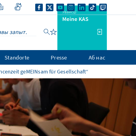
Увайсці
Meine KAS
Standorte
Presse
Аб нас
ncenzeit geMEINsam für Gesellschaft“