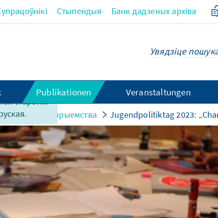
Супрацоўнікі
Стыпендыя
Банк дадзеных архіва
k
Publikationen
Veranstaltungen
этай старонкі
руская.
ыкулы да мерапрыемства
Jugendpolitiktag 2023: „Cha