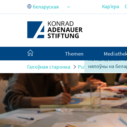
Skip to Main Content
Кар'ера
Themen
Mediathe
На жаль, змест г
няпоўны на бела
Галоўная старонка
Publikationen
Арт