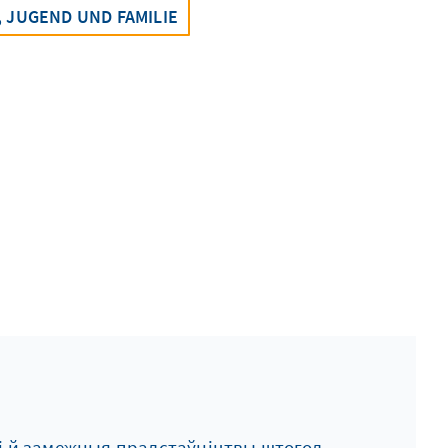
, JUGEND UND FAMILIE
і й замежныя прадстаўніцтвы штогод