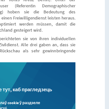
ser (Referentin Demographischer
tung) hoben sie die Bedeutung des
einen Freiwilligendienst leisten heraus.
optimiert werden müssen, damit die
schland gesteigert wird.
richteten sie von ihren individuellen
vildienst. Alle drei gaben an, dass sie
 Rückschau als sehr gewinnbringende
е тут, каб прагледзець
аў cookie ў раздзеле
сці.