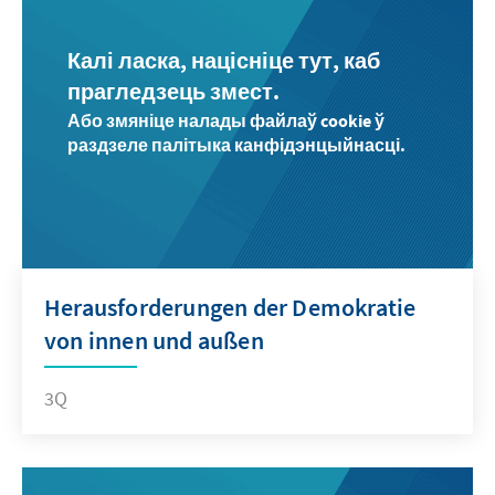
Калі ласка, націсніце тут, каб
прагледзець змест.
Або змяніце налады файлаў cookie ў
раздзеле палітыка канфідэнцыйнасці.
Herausforderungen der Demokratie
von innen und außen
3Q