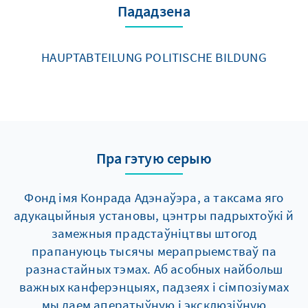
Пададзена
HAUPTABTEILUNG POLITISCHE BILDUNG
Пра гэтую серыю
Фонд імя Конрада Адэнаўэра, а таксама яго
адукацыйныя установы, цэнтры падрыхтоўкі й
замежныя прадстаўніцтвы штогод
прапануюць тысячы мерапрыемстваў па
разнастайных тэмах. Аб асобных найбольш
важных канферэнцыях, падзеях і сімпозіумах
мы даем аператыўную і эксклюзіўную