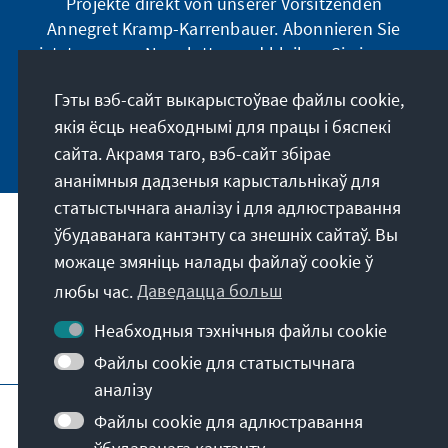
Projekte direkt von unserer Vorsitzenden
Annegret Kramp-Karrenbauer. Abonnieren Sie
jetzt unseren Newsletter und bleiben Sie immer
auf dem Laufenden.
Гэты вэб-сайт выкарыстоўвае файлы cookie,
якія ёсць неабходнымі для працы і бяспекі
Jetzt abonnieren
сайта. Акрамя таго, вэб-сайт збірае
ананімныя дадзеныя карыстальнікаў для
статыстычнага аналізу і для адлюстравання
ўбудаванага кантэнту са знешніх сайтаў. Вы
Наша місія
можаце змяніць налады файлаў cookie ў
любы час.
Даведацца больш
Кантакт
Неабходныя тэхнічныя файлы cookie
Іншыя прапановы ад фундацыі
Файлы cookie для статыстычнага
аналізу
Выходныя дадзеныя
Абарона дадзеных
Файлы cookie для адлюстравання
Умовы выкарыстання