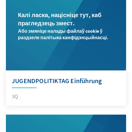
Калі ласка, націсніце тут, каб
прагледзець змест.
Або змяніце налады файлаў cookie ў
раздзеле палітыка канфідэнцыйнасці.
JUGENDPOLITIKTAG Einführung
3Q