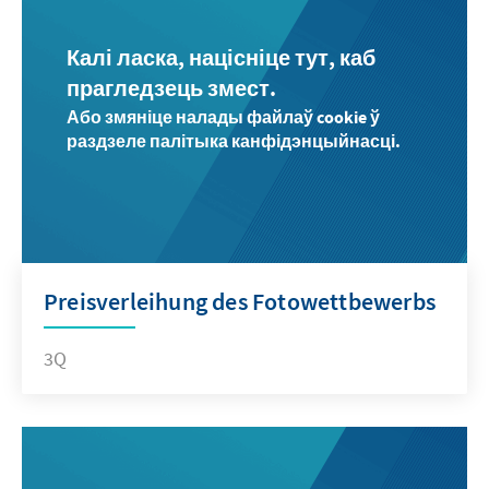
Калі ласка, націсніце тут, каб
прагледзець змест.
Або змяніце налады файлаў cookie ў
раздзеле палітыка канфідэнцыйнасці.
Preisverleihung des Fotowettbewerbs
3Q