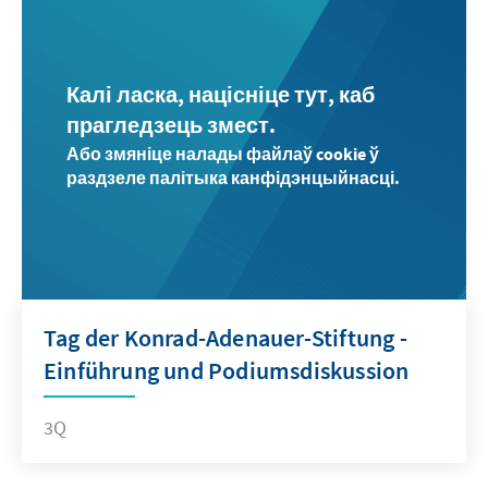
Калі ласка, націсніце тут, каб
прагледзець змест.
Або змяніце налады файлаў cookie ў
раздзеле палітыка канфідэнцыйнасці.
Tag der Konrad-Adenauer-Stiftung -
Einführung und Podiumsdiskussion
3Q