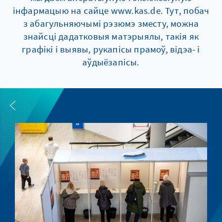
інфармацыю на сайце www.kas.de. Тут, побач
з абагульняючымі рэзюмэ зместу, можна
знайсці дадатковыя матэрыялы, такія як
графікі і выявы, рукапісы прамоў, відэа- і
аўдыёзапісы.