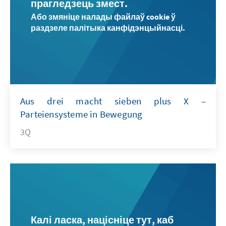
прагледзець змест.
Або змяніце налады файлаў cookie ў
раздзеле палітыка канфідэнцыйнасці.
Aus drei macht sieben plus X –
Parteiensysteme in Bewegung
3Q
Калі ласка, націсніце тут, каб