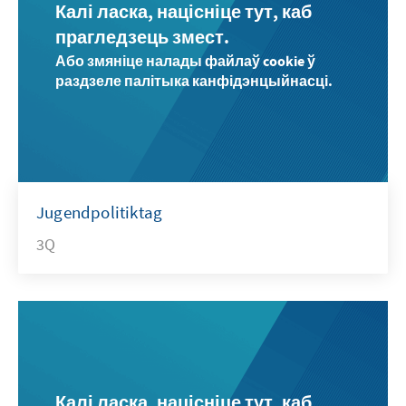
Калі ласка, націсніце тут, каб
прагледзець змест.
Або змяніце налады файлаў cookie ў
раздзеле палітыка канфідэнцыйнасці.
Jugendpolitiktag
3Q
Калі ласка, націсніце тут, каб