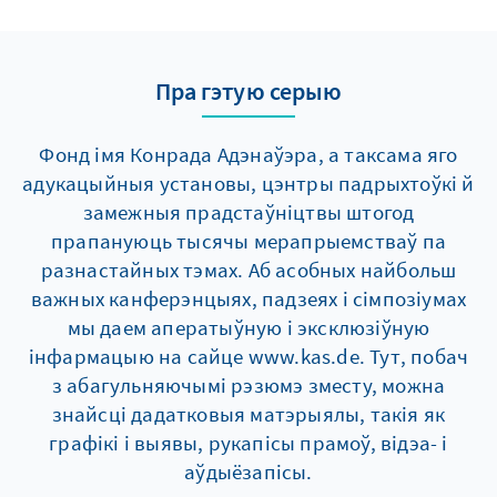
Пра гэтую серыю
Фонд імя Конрада Адэнаўэра, а таксама яго
адукацыйныя установы, цэнтры падрыхтоўкі й
замежныя прадстаўніцтвы штогод
прапануюць тысячы мерапрыемстваў па
разнастайных тэмах. Аб асобных найбольш
важных канферэнцыях, падзеях і сімпозіумах
мы даем аператыўную і эксклюзіўную
інфармацыю на сайце www.kas.de. Тут, побач
з абагульняючымі рэзюмэ зместу, можна
знайсці дадатковыя матэрыялы, такія як
графікі і выявы, рукапісы прамоў, відэа- і
аўдыёзапісы.