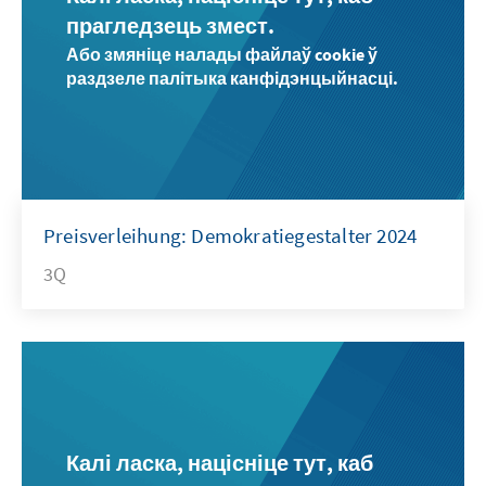
прагледзець змест.
Або змяніце налады файлаў cookie ў
раздзеле палітыка канфідэнцыйнасці.
Preisverleihung: Demokratiegestalter 2024
3Q
Калі ласка, націсніце тут, каб