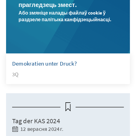
прагледзець змест.
Або змяніце налады файлаў cookie ў
раздзеле палітыка канфідэнцыйнасці.
Demokratien unter Druck?
3Q
Tag der KAS 2024
12 верасня 2024 г.