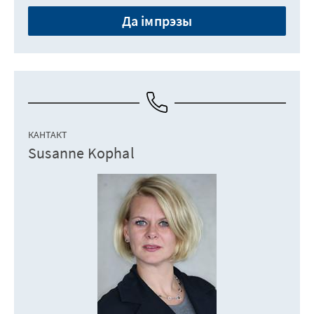
Да імпрэзы
КАНТАКТ
Susanne Kophal