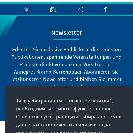
Newsletter
Erhalten Sie exklusive Einblicke in die neuesten
Publikationen, spannende Veranstaltungen und
Projekte direkt von unserer Vorsitzenden
Annegret Kramp-Karrenbauer. Abonnieren Sie
jetzt unseren Newsletter und bleiben Sie immer
auf dem Laufenden.
Тази уебстраница използва „бисквитки“,
Jetzt abonnieren
необходими за нейното функциониране.
Освен това уебстраницата събира анонимни
данни за статистически анализи и за да
показва интегрирано съдържание от