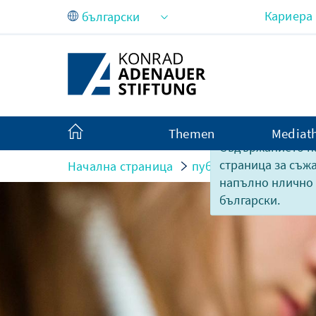
Skip to Main Content
Кариера
Themen
Mediat
Съдържанието на
страница за съж
Начална страница
публикации
10 The
напълно нлично
български.