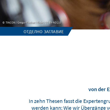
TINCON / Gregor Fischer / flickr / CC BY-ND 2.0
ОТДЕЛНО ЗАГЛАВИЕ
von der E
In zehn Thesen fasst die Expertengr
werden kann: Wie wir Übergänge v