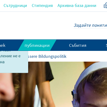
Сътрудници
Стипендия
Архивна база данни
hek
публикации
Събития
 тази
аление не е
sen für eine bessere Bildungspolitik
 на