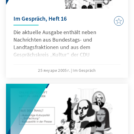
Im Gespräch, Heft 16
Die aktuelle Ausgabe enthält neben
Nachrichten aus Bundestags- und
Landtagsfraktionen und aus dem
Gesprächskreis „Kultur“ der CDU
Deutschlands eine ausführliche und
thematisch gegliederte Presseauswertung für
25 януари 2005 г.
Im Gespräch
den Zeitraum Juli bis Mitte Dezember 2004 zu
allen Themen der Kulturpolitik.