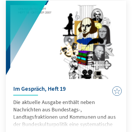
der Konrad-Adenauer-Stiftung. Wer
kulturpolitisch „auf dem Laufenden“ sein,
sich eine Art „Archiv“ anlegen und die breiten
Aktivitäten christlich-demokratischer
Kulturpolitik nachvollziehen will, ist herzlich
eingeladen, die aktuelle Ausgabe aus dem
Netz zu beziehen.
Im Gespräch, Heft 19
Die aktuelle Ausgabe enthält neben
Nachrichten aus Bundestags-,
Landtagsfraktionen und Kommunen und aus
der Bundeskulturpolitik eine systematische
Presse- und Medienauswertung von