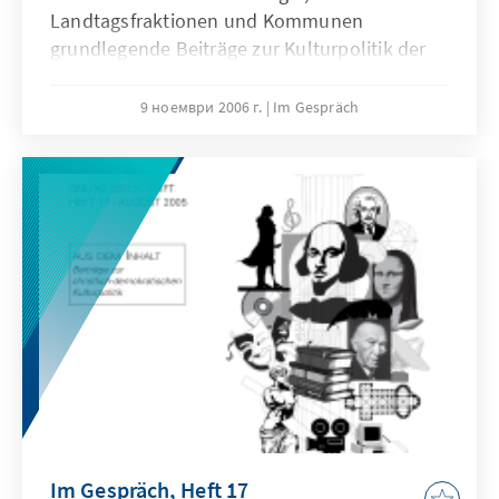
Landtagsfraktionen und Kommunen
grundlegende Beiträge zur Kulturpolitik der
christlichen Demokratie und eine
systematische Presseschau vom 30.
9 ноември 2006 г.
Im Gespräch
September 2005 bis 15. Oktober 2006.Wer
kulturpolitisch „auf dem Laufenden“ sein,
sich eine Art „Archiv“ anlegen und die breiten
Aktivitäten christlich-demokratischer
Kulturpolitik nachvollziehen will, ist herzlich
eingeladen, die aktuelle Ausgabe aus dem
Netz zu beziehen.
Im Gespräch, Heft 17