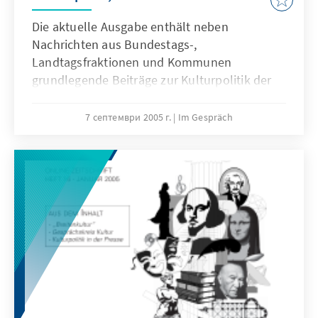
Die aktuelle Ausgabe enthält neben
Nachrichten aus Bundestags-,
Landtagsfraktionen und Kommunen
grundlegende Beiträge zur Kulturpolitik der
christlichen Demokratie und eine
systematische Presseschau von Januar bis
7 септември 2005 г.
Im Gespräch
August 2005.Wer kulturpolitisch „auf dem
Laufenden“ sein, sich eine Art „Archiv“
anlegen und die breiten Aktivitäten christlich-
demokratischer Kulturpolitik nachvollziehen
will, ist herzlich eingeladen, die aktuelle
Ausgabe aus dem Netz zu beziehen.