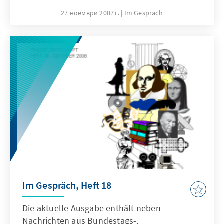
November 2006 bis 15. Oktober 2007 und
27 ноември 2007 г.
Im Gespräch
Hinweise auf die Arbeit der Konrad-Adenauer-
Stiftung. Wer kulturpolitisch „auf dem
Laufenden“ sein, sich eine Art „Archiv“
anlegen und die breiten Aktivitäten christlich-
demokratischer Kulturpolitik nachvollziehen
will, ist herzlich eingeladen, die aktuelle
Ausgabe aus dem Netz zu beziehen.
Im Gespräch, Heft 18
Die aktuelle Ausgabe enthält neben
Nachrichten aus Bundestags-,