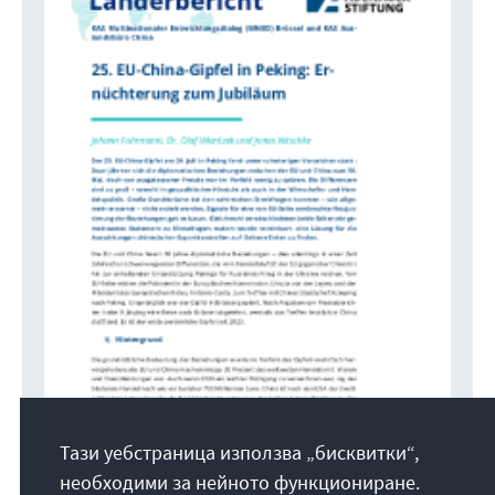
Тази уебстраница използва „бисквитки“,
необходими за нейното функциониране.