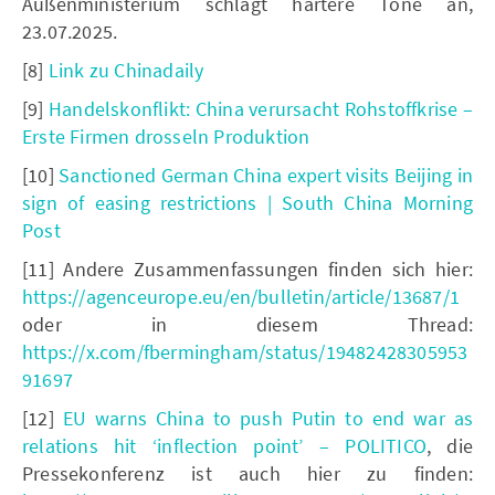
Außenministerium schlägt härtere Töne an,
23.07.2025.
[8]
Link zu Chinadaily
[9]
Handelskonflikt: China verursacht Rohstoffkrise –
Erste Firmen drosseln Produktion
[10]
Sanctioned German China expert visits Beijing in
sign of easing restrictions | South China Morning
Post
[11] Andere Zusammenfassungen finden sich hier:
https://agenceurope.eu/en/bulletin/article/13687/1
oder in diesem Thread:
https://x.com/fbermingham/status/19482428305953
91697
[12]
EU warns China to push Putin to end war as
relations hit ‘inflection point’ – POLITICO
, die
Pressekonferenz ist auch hier zu finden: