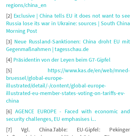
regions/china_en
[2]
Exclusive | China tells EU it does not want to see
Russia lose its war in Ukraine: sources | South China
Morning Post
[3]
Neue Russland-Sanktionen: China droht EU mit
Gegenmaßnahmen | tagesschau.de
[4]
Präsidentin von der Leyen beim G7-Gipfel
[5]
https://www.kas.de/en/web/mned-
bruessel/global-europe-
illustrated/detail/-/content/global-europe-
illustrated-eu-member-states-voting-on-tariffs-ev-
china
[6]
AGENCE EUROPE - Faced with economic and
security challenges, EU emphasises i...
[7] Vgl. China.Table: EU-Gipfel: Pekinger