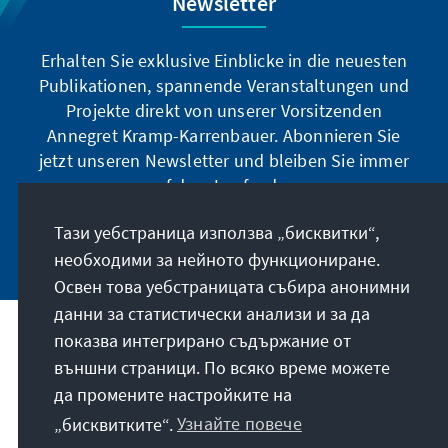
Newsletter
Erhalten Sie exklusive Einblicke in die neuesten
Publikationen, spannende Veranstaltungen und
Projekte direkt von unserer Vorsitzenden
Annegret Kramp-Karrenbauer. Abonnieren Sie
jetzt unseren Newsletter und bleiben Sie immer
auf dem Laufenden.
Тази уебстраница използва „бисквитки“,
Jetzt abonnieren
необходими за нейното функциониране.
Освен това уебстраницата събира анонимни
данни за статистически анализи и за да
показва интегрирано съдържание от
Нашата мисия
външни страници. По всяко време можете
да промените настройките на
Контакт
„бисквитките“.
Узнайте повече