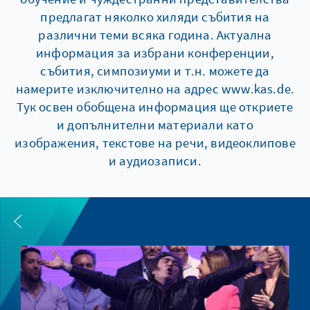
предлагат няколко хиляди събития на
различни теми всяка година. Актуална
информация за избрани конференции,
събития, симпозиуми и т.н. можете да
намерите изключително на адрес www.kas.de.
Тук освен обобщена информация ще откриете
и допълнителни материали като
изображения, текстове на речи, видеоклипове
и аудиозаписи.