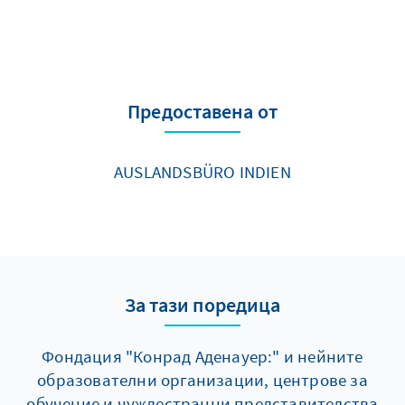
Предоставена от
AUSLANDSBÜRO INDIEN
За тази поредица
Фондация "Конрад Аденауер:" и нейните
образователни организации, центрове за
обучение и чуждестранни представителства