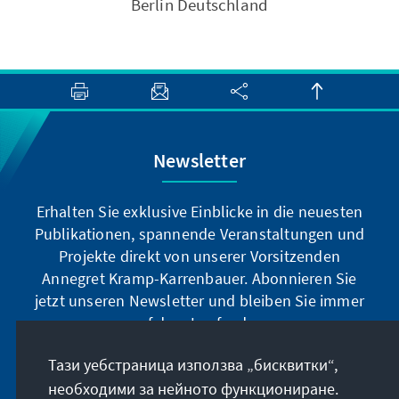
Berlin Deutschland
Newsletter
Erhalten Sie exklusive Einblicke in die neuesten
Publikationen, spannende Veranstaltungen und
Projekte direkt von unserer Vorsitzenden
Annegret Kramp-Karrenbauer. Abonnieren Sie
jetzt unseren Newsletter und bleiben Sie immer
auf dem Laufenden.
Тази уебстраница използва „бисквитки“,
Jetzt abonnieren
необходими за нейното функциониране.