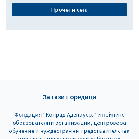
Прочети сега
За тази поредица
Фондация "Конрад Аденауер:" и нейните
образователни организации, центрове за
обучение и чуждестранни представителства
предлагат няколко хиляди събития на