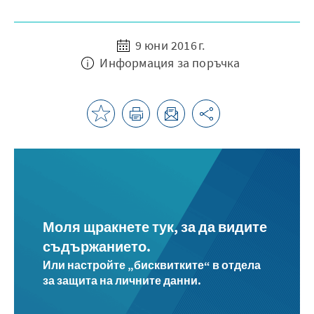
9 юни 2016 г.
Информация за поръчка
Моля щракнете тук, за да видите
съдържанието.
Или настройте „бисквитките“ в отдела
за защита на личните данни.