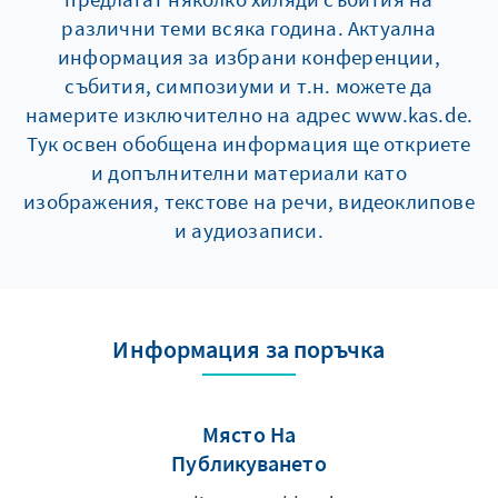
различни теми всяка година. Актуална
информация за избрани конференции,
събития, симпозиуми и т.н. можете да
намерите изключително на адрес www.kas.de.
Тук освен обобщена информация ще откриете
и допълнителни материали като
изображения, текстове на речи, видеоклипове
и аудиозаписи.
Информация за поръчка
Място На
Публикуването