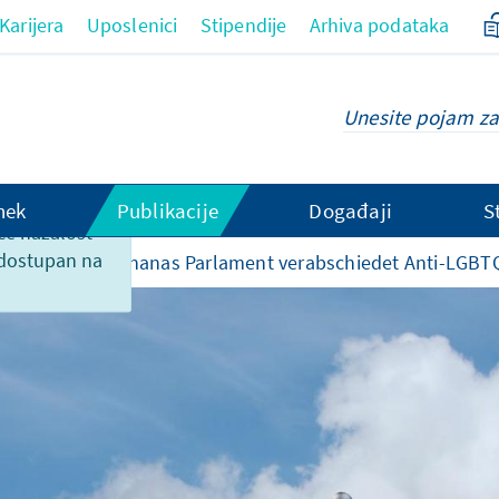
Karijera
Uposlenici
Stipendije
Arhiva podataka
hek
Publikacije
Događaji
S
ce nažalost
 dostupan na
o zemljama
Ghanas Parlament verabschiedet Anti-LGBT