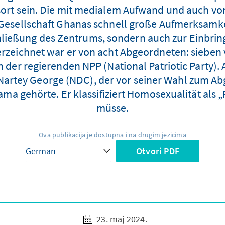
ort sein. Die mit medialem Aufwand und auch vo
 Gesellschaft Ghanas schnell große Aufmerksamkei
chließung des Zentrums, sondern auch zur Einbri
erzeichnet war er von acht Abgeordneten: sieben 
er regierenden NPP (National Patriotic Party). Al
 Nartey George (NDC), der vor seiner Wahl zum A
a gehörte. Er klassifiziert Homosexualität als „P
müsse.
Ova publikacija je dostupna i na drugim jezicima
Otvori PDF
23. maj 2024.