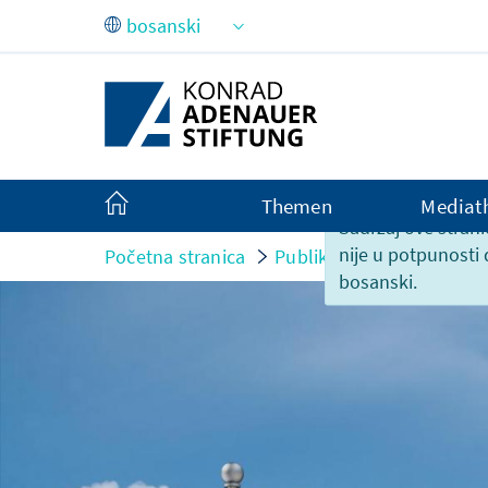
Skip to Main Content
Themen
Mediat
Sadržaj ove strani
nije u potpunosti
Početna stranica
Publikacije
Izvještaji 
bosanski.