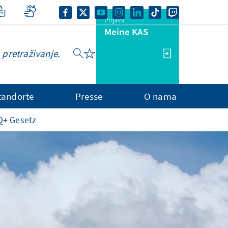
Prijava
Meine KAS
tandorte
Presse
O nama
Q+ Gesetz