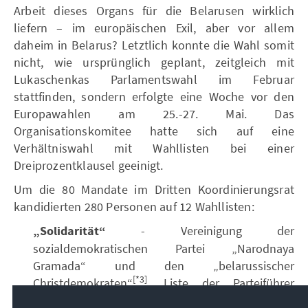
Arbeit dieses Organs für die Belarusen wirklich
liefern – im europäischen Exil, aber vor allem
daheim in Belarus? Letztlich konnte die Wahl somit
nicht, wie ursprünglich geplant, zeitgleich mit
Lukaschenkas Parlamentswahl im Februar
stattfinden, sondern erfolgte eine Woche vor den
Europawahlen am 25.-27. Mai. Das
Organisationskomitee hatte sich auf eine
Verhältniswahl mit Wahllisten bei einer
Dreiprozentklausel geeinigt.
Um die 80 Mandate im Dritten Koordinierungsrat
kandidierten 280 Personen auf 12 Wahllisten:
„Solidarität“
- Vereinigung der
sozialdemokratischen Partei „Narodnaya
Gramada“ und den „belarussischer
[*3]
Christdemokraten“
, Liste der Parteiführer
Evgeniy Vilsky und Georgy Dmitruk. Dies war der