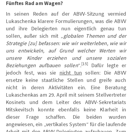
Fünftes Rad am Wagen?
In seinen Reden auf der ABVV-Sitzung vermied
Lukaschenka klarere Formulierungen, was die ABVV
und ihre Delegierten nun eigentlich genau tun
sollen, außer sich mit „
globalen Themen und der
Strategie [zu] befassen: wie wir weiterleben, wie wir
uns entwickeln, auf Grund welcher Werten wir
unsere Kinder erziehen und unsere sozialen
[15]
Beziehungen aufbauen sollen
“.
Dafür legte er
jedoch fest, was sie
nicht tun
sollen: Die ABVV
ersetze keine staatliche Stellen und greife auch
nicht in deren Aktivitäten ein. Eine Beratung
Lukaschenkas am 29. April mit seinem Stellvertreter
Kosinets und dem Leiter des ABVV-Sekretariats
Mitskevitsch konnte ebenfalls keine Klarheit in
dieser Frage schaffen. Die beiden wurden
angewiesen, ein „vertikales System“ für die laufende
Arbeit mit den ABVV-Delegierten aufzubauen. Zum