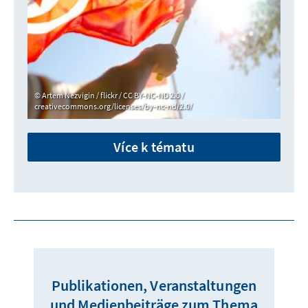
Artem Nezvigin / flickr / CC BY-NC-ND 2.0 /
creativecommons.org/licenses/by-nc-nd/2.0/
Více k tématu
Publikationen, Veranstaltungen
und Medienbeiträge zum Thema