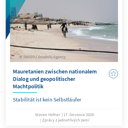
IMAGO / Anadolu Agency
Mauretanien zwischen nationalem
Dialog und geopolitischer
Machtpolitik
Stabilität ist kein Selbstläufer
Steven Höfner
17. července 2026
Zprávy z jednotlivých zemí