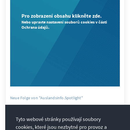
Pro zobrazení obsahu klikněte zde.
Nebo upravte nastavení souborů cookies v části
Ochrana údajů.
Neue Folge von "Auslandsinfo.Spotlight"
Zwischen Eskalation und Kontrolle – Wohin
steuert der Konflikt mit dem Iran?
Tyto webové stránky používají soubory
cookies, které jsou nezbytné pro provoz a
Der Konflikt zwischen USA, Israel und Iran spitzt sich