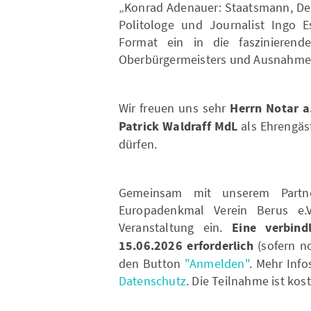
„Konrad Adenauer: Staatsmann, Dem
Politologe und Journalist Ingo 
Format ein in die faszinierend
Oberbürgermeisters und Ausnahmep
Wir freuen uns sehr
Herrn Notar a
Patrick Waldraff MdL
als Ehrengäs
dürfen.
Gemeinsam mit unserem Partn
Europadenkmal Verein Berus e.V
Veranstaltung ein.
Eine verbind
15.06.2026 erforderlich
(sofern no
den Button
"Anmelden"
. Mehr Inf
Datenschutz
. Die Teilnahme ist kos