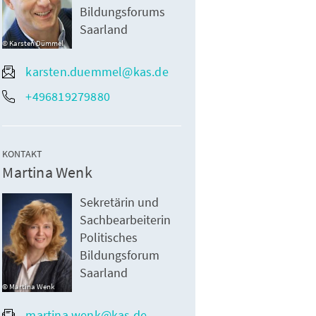
Bildungsforums
Saarland
Karsten Dümmel
karsten.duemmel@kas.de
+496819279880
KONTAKT
Martina Wenk
Sekretärin und
Sachbearbeiterin
Politisches
Bildungsforum
Saarland
Martina Wenk
martina.wenk@kas.de