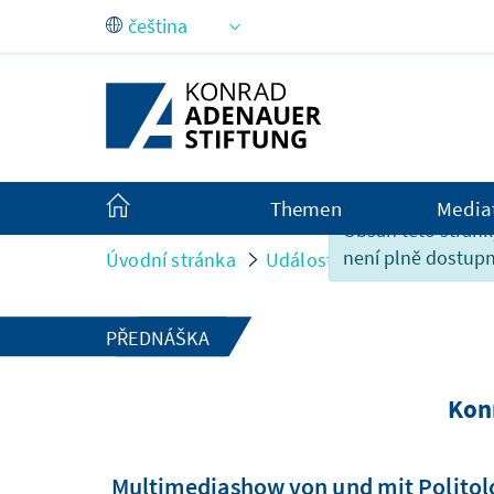
Skip to Main Content
Themen
Media
Obsah této strán
není plně dostupn
Úvodní stránka
Události
Konrad Adenau
PŘEDNÁŠKA
Kon
Multimediashow von und mit Politolo