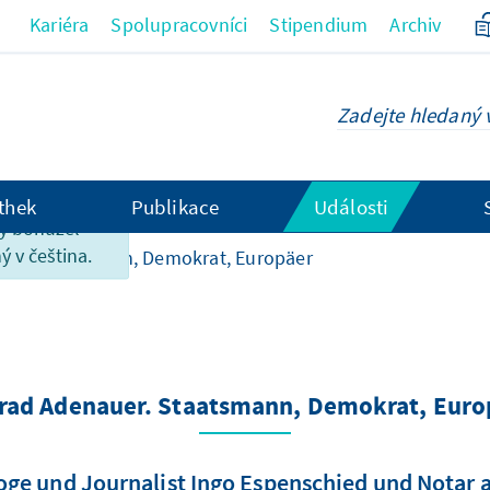
Kariéra
Spolupracovníci
Stipendium
Archiv
thek
Publikace
Události
ky bohužel
ý v čeština.
er. Staatsmann, Demokrat, Europäer
rad Adenauer. Staatsmann, Demokrat, Euro
ge und Journalist Ingo Espenschied und Notar a.