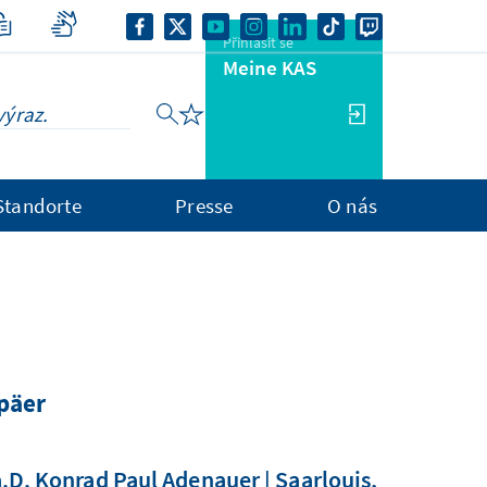
Přihlásit se
Meine KAS
Standorte
Presse
O nás
päer
D. Konrad Paul Adenauer | Saarlouis,