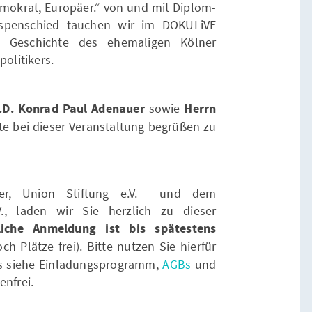
okrat, Europäer.“ von und mit Diplom-
Espenschied tauchen wir im DOKULiVE
e Geschichte des ehemaligen Kölner
olitikers.
.D. Konrad Paul Adenauer
sowie
Herrn
te bei dieser Veranstaltung begrüßen zu
er, Union Stiftung e.V. und dem
., laden wir Sie herzlich zu dieser
liche Anmeldung ist bis spätestens
ch Plätze frei). Bitte nutzen Sie hierfür
os siehe Einladungsprogramm,
AGBs
und
tenfrei.