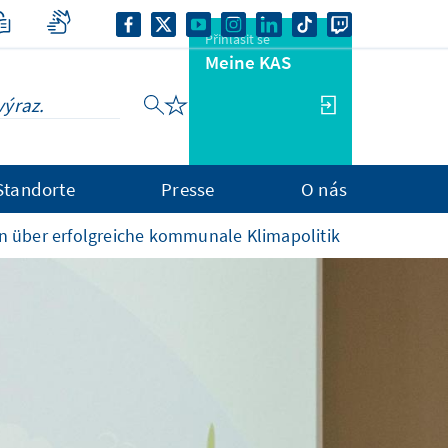
Přihlásit se
Meine KAS
Standorte
Presse
O nás
en über erfolgreiche kommunale Klimapolitik