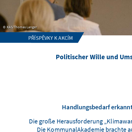
KAS/Thomas Langer
PŘÍSPĚVKY K AKCÍM
Politischer Wille und Um
Handlungsbedarf erkannt
Die große Herausforderung „Klimawan
Die KommunalAkademie brachte auf