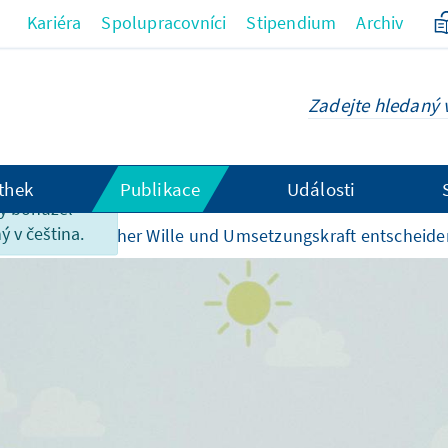
Kariéra
Spolupracovníci
Stipendium
Archiv
thek
Publikace
Události
ky bohužel
ý v čeština.
akcím
Politischer Wille und Umsetzungskraft entscheid