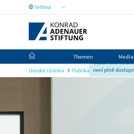
Skip to Main Content
Themen
Media
Obsah této strán
není plně dostupn
Úvodní stránka
Publikace
Příspěvky k 