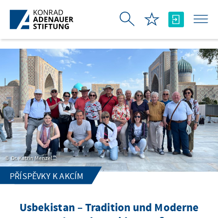
Skip to Main Content
Dr. Katrin Menzel
PŘÍSPĚVKY K AKCÍM
Usbekistan – Tradition und Moderne