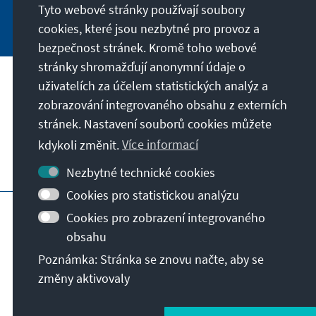
Tyto webové stránky používají soubory
Jetzt abonnieren
cookies, které jsou nezbytné pro provoz a
bezpečnost stránek. Kromě toho webové
stránky shromažďují anonymní údaje o
uživatelích za účelem statistických analýz a
Naše poslání
zobrazování integrovaného obsahu z externích
stránek. Nastavení souborů cookies můžete
Kontakt
kdykoli změnit.
Více informací
Další nabídky Stiftungu
Nezbytné technické cookies
Cookies pro statistickou analýzu
Otisk
Zásady ochrany soukromí
Cookies pro zobrazení integrovaného
Podmínky používání
obsahu
Erklärung zur Barrierefreiheit
Barriere melden
Poznámka: Stránka se znovu načte, aby se
Sitemap
změny aktivovaly
© Konrad-Adenauer-Stiftung e.V. 2026