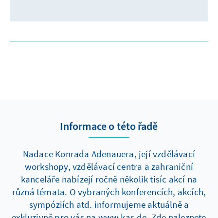
Informace o této řadě
Nadace Konrada Adenauera, její vzdělávací
workshopy, vzdělávací centra a zahraniční
kanceláře nabízejí ročně několik tisíc akcí na
různá témata. O vybraných konferencích, akcích,
sympóziích atd. informujeme aktuálně a
exkluzivně pro vás na www.kas.de. Zde naleznete