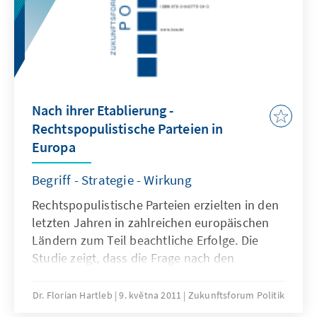
Nach ihrer Etablierung -
Rechtspopulistische Parteien in
Europa
Begriff - Strategie - Wirkung
Rechtspopulistische Parteien erzielten in den
letzten Jahren in zahlreichen europäischen
Ländern zum Teil beachtliche Erfolge. Die
Studie zeigt, dass die Frage nach den
Wahlerfolgen rechtspopulistischer Parteien in
Europa differenziert beantwortet werden
Dr. Florian Hartleb
9. května 2011
Zukunftsforum Politik
muss. Zu einer differenzierten Betrachtung