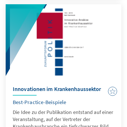
gesellschaftliche Diskurs bedarf
Darstellungen, die die Voraussetzungen, die
Probleme und die möglichen Folgen der
Biowissenschaften darlegen. Die Stiftung
befasst sich seit langem mit bioethischen
Fragen. Bei einer Gesprächsrunde über
Herausforderungen der Bioethik in Rom
diente der vorliegende Text als
Diskussionsgrundlage.
Innovationen im Krankenhaussektor
Best-Practice-Beispiele
Die Idee zu der Publikation entstand auf einer
Veranstaltung, auf der Vertreter der
Krankenhausbranche ein tiefschwarzes Bild