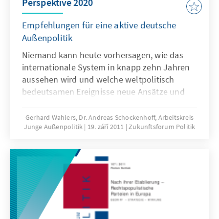
Perspektive 2020
Empfehlungen für eine aktive deutsche
Außenpolitik
Niemand kann heute vorhersagen, wie das
internationale System in knapp zehn Jahren
aussehen wird und welche weltpolitisch
bedeutsamen Ereignisse neue Ansätze und
Empfehlungen erforderlich machen. Obwohl
mit Blick auf das Jahr 2020 zwar einige Trends
Gerhard Wahlers, Dr. Andreas Schockenhoff, Arbeitskreis
Junge Außenpolitik
19. září 2011
Zukunftsforum Politik
und relative Gewissheiten bekannt sind, aber
vor allem Ungewissheiten bestehen, wagen
die Mitglieder des Arbeitskreises Junge
Außenpolitiker eine Einschätzung der
globalen Lage und schlagen konkrete
Handlungsempfehlungen für die deutsche
Politik vor.