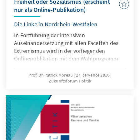
Freiheit oder Sozialismus (erscheint
nur als Online-Publikation)
Die Linke in Nordrhein-Westfalen
In Fortführung der intensiven
Auseinandersetzung mit allen Facetten des
Extremismus wird in der vorliegenden
Onlinepublikation mit dem Wahlprogramm
DIE LINKE.NRW zur Landtagswahl 2010 ein
Programm eines Landesverbandes
Prof. Dr. Patrick Moreau
27. července 2010
Zukunftsforum Politik
untersucht, der als besonders radikal gilt.
Aber auch die Positionen der
Arbeitsgemeinschaften (AGs),
Interessengemeinschaften (IGs), der
Bundestagsfraktion der Linken und der
Bundespartei beweisen, dass ihr
Gesellschaftsmodell von den Begriffen
Antikapitalismus, Antiimperialismus,