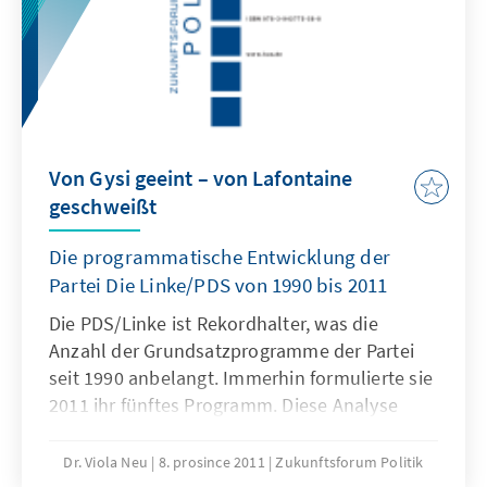
Von Gysi geeint – von Lafontaine
geschweißt
Die programmatische Entwicklung der
Partei Die Linke/PDS von 1990 bis 2011
Die PDS/Linke ist Rekordhalter, was die
Anzahl der Grundsatzprogramme der Partei
seit 1990 anbelangt. Immerhin formulierte sie
2011 ihr fünftes Programm. Diese Analyse
beschäftigt sich mit den programmatischen
Hauptzielen und dem ideologischen Wandel
Dr. Viola Neu
8. prosince 2011
Zukunftsforum Politik
der Partei, welcher aus den verschiedenen