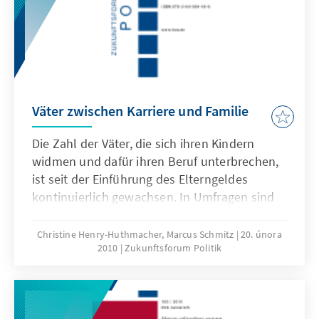
Antifaschismus und Friedenspolitik dominiert
wird und dass ihre Ziele egalitärer Natur sind.
Väter zwischen Karriere und Familie
Die Zahl der Väter, die sich ihren Kindern
widmen und dafür ihren Beruf unterbrechen,
ist seit der Einführung des Elterngeldes
kontinuierlich gewachsen. In Umfragen sind
die „neuen Väter” kein Randphänomen mehr:
Ihr Anteil stieg von drei Prozent (2006) auf
Christine Henry-Huthmacher, Marcus Schmitz
20. února
2010
Zukunftsforum Politik
20,76 Prozent (3. Quartal 2009) an. Dabei sind
sie vor allem in Großunternehmen zu finden.
Trotz dieses Trends geraten viele Väter unter
Druck, berufliche Karriere und Familie zu