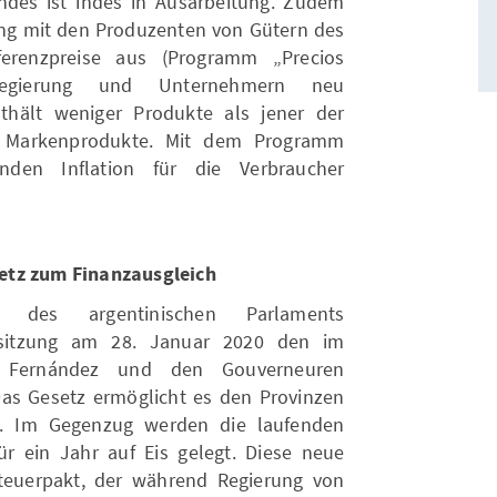
ndes ist indes in Ausarbeitung. Zudem
ng mit den Produzenten von Gütern des
ferenzpreise aus (Programm „Precios
egierung und Unternehmern neu
hält weniger Produkte als jener der
r Markenprodukte. Mit dem Programm
nden Inflation für die Verbraucher
etz zum Finanzausgleich
n des argentinischen Parlaments
rsitzung am 28. Januar 2020 den im
 Fernández und den Gouverneuren
as Gesetz ermöglicht es den Provinzen
. Im Gegenzug werden die laufenden
r ein Jahr auf Eis gelegt. Diese neue
teuerpakt, der während Regierung von