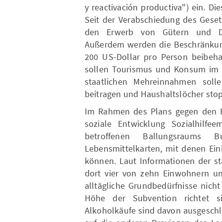
y reactivación productiva") ein. Di
Seit der Verabschiedung des Geset
den Erwerb von Gütern und Di
Außerdem werden die Beschränkun
200 US-Dollar pro Person beibeha
sollen Tourismus und Konsum im I
staatlichen Mehreinnahmen solle
beitragen und Haushaltslöcher stop
Im Rahmen des Plans gegen den Hu
soziale Entwicklung Sozialhilf
betroffenen Ballungsraums B
Lebensmittelkarten, mit denen Ein
können. Laut Informationen der st
dort vier von zehn Einwohnern un
alltägliche Grundbedürfnisse nich
Höhe der Subvention richtet si
Alkoholkäufe sind davon ausgesch