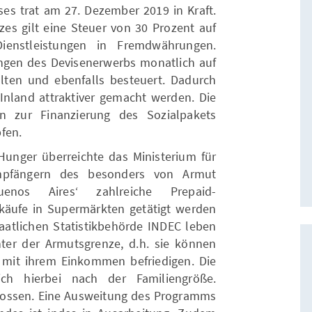
eses trat am 27. Dezember 2019 in Kraft.
zes gilt eine Steuer von 30 Prozent auf
enstleistungen in Fremdwährungen.
gen des Devisenerwerbs monatlich auf
lten und ebenfalls besteuert. Dadurch
nland attraktiver gemacht werden. Die
n zur Finanzierung des Sozialpakets
fen.
nger überreichte das Ministerium für
eempfängern des besonders von Armut
uenos Aires‘ zahlreiche Prepaid-
käufe in Supermärkten getätigt werden
aatlichen Statistikbehörde INDEC leben
ter der Armutsgrenze, d.h. sie können
t mit ihrem Einkommen befriedigen. Die
ch hierbei nach der Familiengröße.
lossen. Eine Ausweitung des Programms