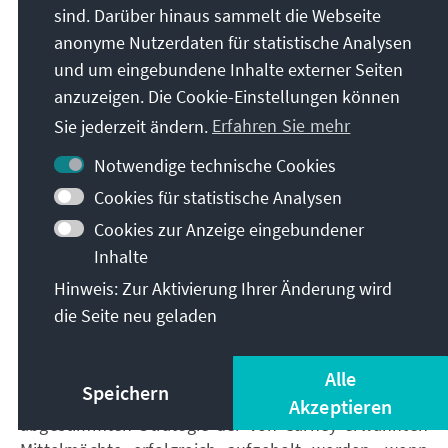
Sicherheitspolitisch haben sowohl Europa als auch
sind. Darüber hinaus sammelt die Webseite
Kanada die strategische Bedeutung der Arktis und
anonyme Nutzerdaten für statistische Analysen
Grönlands als potenziellen Konfliktfeldern mit
und um eingebundene Inhalte externer Seiten
Russland und China an Nordflanke der bisherigen
anzuzeigen. Die Cookie-Einstellungen können
NATO sehr wohl erkannt. Es mag sogar ernster
Sie jederzeit ändern.
Erfahren Sie mehr
genommen werden, als dies in den vergangenen
Jahren der Fall war. Der Wettlauf um neue See-
Notwendige technische Cookies
Transport- und Handelsrouten und Rohstoffe
Cookies für statistische Analysen
entlang oder in der Arktis lässt weitere
Cookies zur Anzeige eingebundener
(Handels-)Konflikte wahrscheinlich erscheinen, die
Inhalte
ohne die USA derzeit kaum lösbar erscheinen.
Hinweis: Zur Aktivierung Ihrer Änderung wird
Eine dritte Dimension für Konflikte unabhängig von
die Seite neu geladen
territorialen Aspekten kommt hinzu: Die hybride
Kriegführung und Cyberangriffe durch AI-gestützte
Systeme. Der technologische Vorsprung der USA
Alle
Speichern
kann unter Umständen unabhängig mit von einer
Akzeptieren
abgestimmten Strategie der von Carney erwähnten