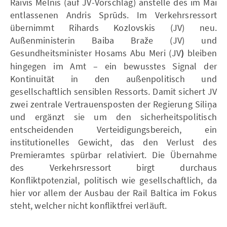
Raivis Melnis (auf JV-Vorschlag) anstelle des im Mai
entlassenen Andris Sprūds. Im Verkehrsressort
übernimmt Rihards Kozlovskis (JV) neu.
Außenministerin Baiba Braže (JV) und
Gesundheitsminister Hosams Abu Meri (JV
)
bleiben
hingegen im Amt – ein bewusstes Signal der
Kontinuität in den außenpolitisch und
gesellschaftlich sensiblen Ressorts. Damit sichert JV
zwei zentrale Vertrauensposten der Regierung Siliņa
und ergänzt sie um den sicherheitspolitisch
entscheidenden Verteidigungsbereich, ein
institutionelles Gewicht, das den Verlust des
Premieramtes spürbar relativiert. Die Übernahme
des Verkehrsressort birgt durchaus
Konfliktpotenzial, politisch wie gesellschaftlich, da
hier vor allem der Ausbau der Rail Baltica im Fokus
steht, welcher nicht konfliktfrei verläuft.