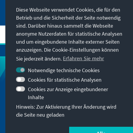
Andy Burnham
Diese Webseite verwendet Cookies, die für den
Betrieb und die Sicherheit der Seite notwendig
sind. Darüber hinaus sammelt die Webseite
anonyme Nutzerdaten für statistische Analysen
und um eingebundene Inhalte externer Seiten
anzuzeigen. Die Cookie-Einstellungen können
Sie jederzeit ändern.
Erfahren Sie mehr
Notwendige technische Cookies
Newsletter Argentinien
Cookies für statistische Analysen
Cookies zur Anzeige eingebundener
Das Auslandsbüro der Konrad-Adenauer-
Inhalte
Stiftung (KAS) in Argentinien möchte allen
Interessierten einen besseren Zugang zu den
Hinweis: Zur Aktivierung Ihrer Änderung wird
politischen Ereignissen des Landes
die Seite neu geladen
ermöglichen. Dafür veröffentlichen wir
regelmäßig Berichte mit den wichtigsten