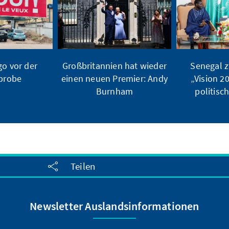
o vor der
Großbritannien hat wieder
Senegal z
ßprobe
einen neuen Premier: Andy
„Vision 2
Burnham
politisc
Teilen
Newsletter Auslandsinformationen