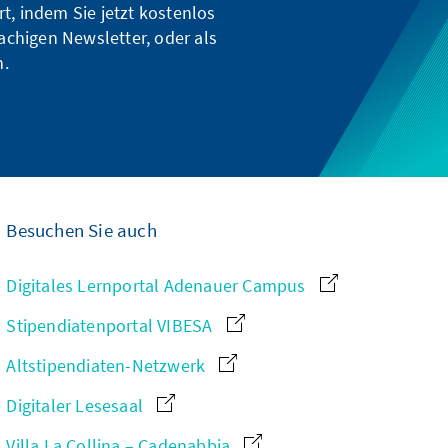
t, indem Sie jetzt kostenlos
achigen Newsletter, oder als
n.
Besuchen Sie auch
Digitales Lernportal Adenauer Campus
Stipendiatenportal VIBESA
Altstipendiaten-Netzwerk
Digitaler Lesesaal
Villa La Collina – Cadenabbia