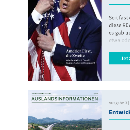
Seit fas
diese Rü
es gab a
etwa ode
und Welt
Jet
Ausgabe 3 |
Entwic