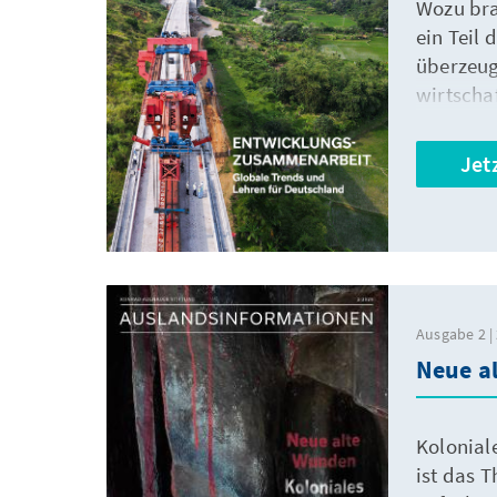
Wozu bra
ein Teil
überzeug
wirtscha
Diese Au
Königrei
Jet
Ausgabe 2 | 
Neue a
Kolonial
ist das 