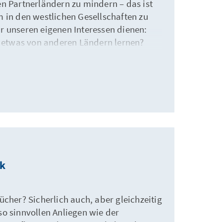
 Partnerländern zu mindern – das ist
m in den westlichen Gesellschaften zu
unseren eigenen Interessen dienen:
ei etwas von anderen Ländern lernen?
lt um: von China bis zum Vereinigten
ik
ücher? Sicherlich auch, aber gleichzeitig
so sinnvollen Anliegen wie der