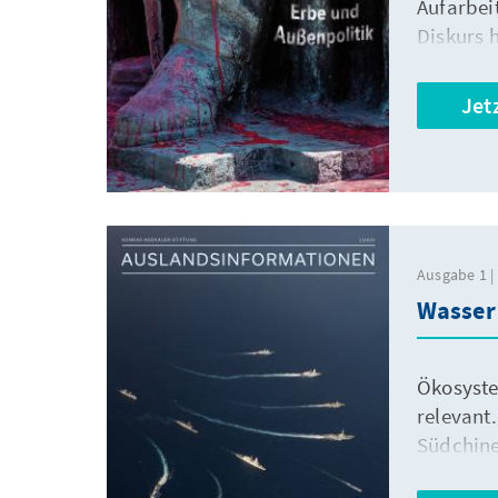
Aufarbei
Diskurs h
zurückfüh
Jet
Ausgabe 1 | 
Wasser
Ökosystem
relevant
Südchine