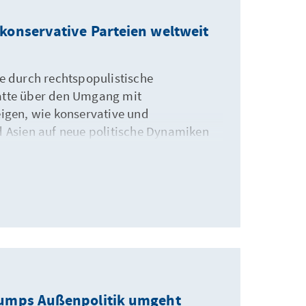
 konservative Parteien weltweit
re durch rechtspopulistische
batte über den Umgang mit
eigen, wie konservative und
d Asien auf neue politische Dynamiken
ration oder ein klarer eigener Kurs? Und
litik?
Trumps Außenpolitik umgeht