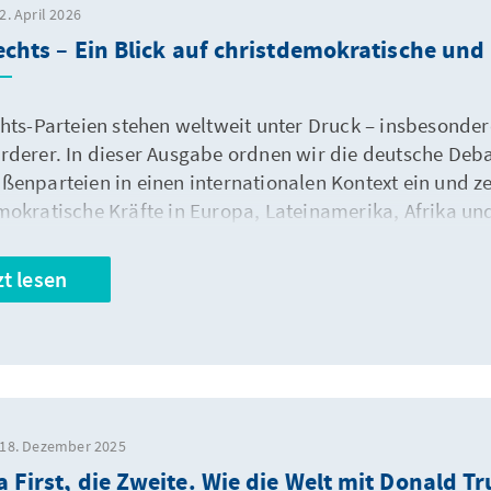
2. April 2026
echts – Ein Blick auf christdemokratische und
chts-Parteien stehen weltweit unter Druck – insbesonde
rderer. In dieser Ausgabe ordnen wir die deutsche De
ßenparteien in einen internationalen Kontext ein und z
mokratische Kräfte in Europa, Lateinamerika, Afrika un
n. Welche Strategien funktionieren – Abgrenzung, Koope
utet das für die Zukunft demokratischer Mitte-rechts-Po
zt lesen
 18. Dezember 2025
 First, die Zweite. Wie die Welt mit Donald 