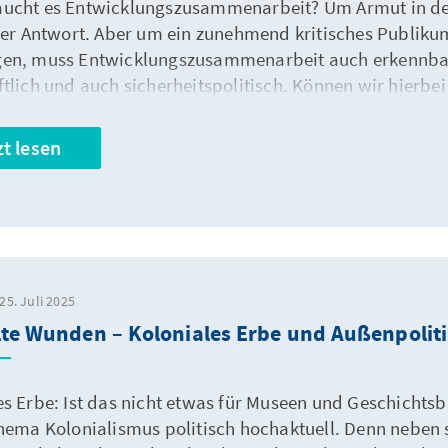
ucht es Entwicklungszusammenarbeit? Um Armut in den
 der Antwort. Aber um ein zunehmend kritisches Publiku
en, muss Entwicklungszusammenarbeit auch erkennbar 
ftlich und auch sicherheitspolitisch. Können wir hierb
sgabe der Auslandsinformationen schaut sich in der We
ch, von Japan bis zur Türkei.
zt lesen
25. Juli 2025
lte Wunden – Koloniales Erbe und Außenpolit
es Erbe: Ist das nicht etwas für Museen und Geschichtsb
Thema Kolonialismus politisch hochaktuell. Denn neben 