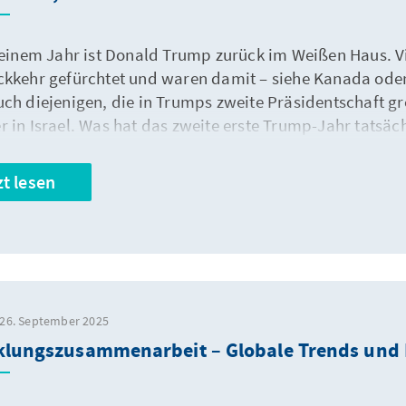
t einem Jahr ist Donald Trump zurück im Weißen Haus. V
ckkehr gefürchtet und waren damit – siehe Kanada oder M
uch diejenigen, die in Trumps zweite Präsidentschaft g
r in Israel. Was hat das zweite erste Trump-Jahr tatsäc
regionen gebracht? Wir wagen eine erste Zwischenbilan
zt lesen
 26. September 2025
klungszusammenarbeit – Globale Trends und L