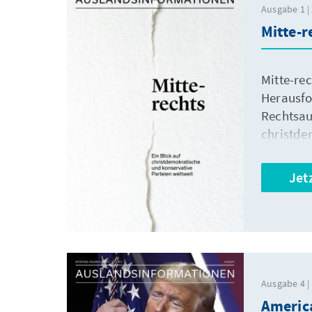
Ausgabe 1 | 
Mitte-r
Mitte-re
Herausfo
Rechtsau
christde
reagiere
was bede
Jet
Ausgabe 4 |
America