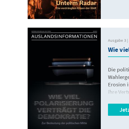
Ausgabe 3 |
Wie vie
Die poli
Wahlerge
Erosion 
ihre Vert
Jet