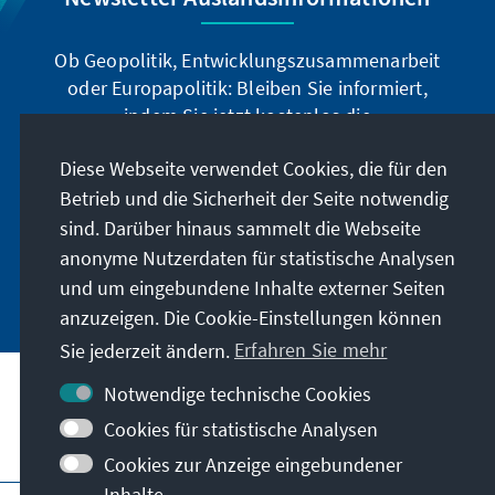
Ob Geopolitik, Entwicklungszusammenarbeit
oder Europapolitik: Bleiben Sie informiert,
indem Sie jetzt kostenlos die
Auslandsinformationen abonnieren: Sie können
Diese Webseite verwendet Cookies, die für den
die Ai digital über den deutschsprachigen
Betrieb und die Sicherheit der Seite notwendig
Newsletter, oder als Printprodukt in deutscher
und englischer Sprache beziehen.
sind. Darüber hinaus sammelt die Webseite
anonyme Nutzerdaten für statistische Analysen
Jetzt abonnieren
und um eingebundene Inhalte externer Seiten
anzuzeigen. Die Cookie-Einstellungen können
Sie jederzeit ändern.
Erfahren Sie mehr
Notwendige technische Cookies
Cookies für statistische Analysen
Besuchen Sie auch
Cookies zur Anzeige eingebundener
Inhalte