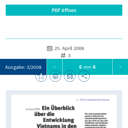
PDF öffnen
25. April 2008
3
6
von
6
Ausgabe: 3/2008