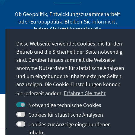
Ob Geopolitik, Entwicklungszusammenarbeit
oder Europapolitik: Bleiben Sie informiert,
indem Sie jetzt kostenlos die
Auslandsinformationen abonnieren: Sie können
Diese Webseite verwendet Cookies, die für den
die Ai digital über den deutschsprachigen
Newsletter, oder als Printprodukt in deutscher
Betrieb und die Sicherheit der Seite notwendig
und englischer Sprache beziehen.
sind. Darüber hinaus sammelt die Webseite
anonyme Nutzerdaten für statistische Analysen
Jetzt abonnieren
und um eingebundene Inhalte externer Seiten
anzuzeigen. Die Cookie-Einstellungen können
Sie jederzeit ändern.
Erfahren Sie mehr
Notwendige technische Cookies
Cookies für statistische Analysen
Besuchen Sie auch
Cookies zur Anzeige eingebundener
Inhalte