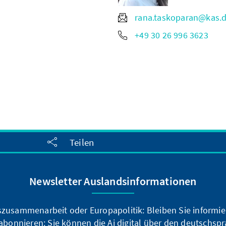
rana.taskoparan@kas.
+49 30 26 996 3623
Teilen
Newsletter Auslandsinformationen
zusammenarbeit oder Europapolitik: Bleiben Sie informier
bonnieren: Sie können die Ai digital über den deutschspr