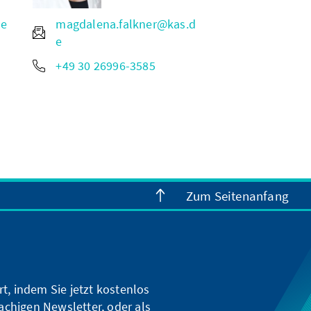
de
magdalena.falkner@kas.d
e
+49 30 26996-3585
Zum Seitenanfang
t, indem Sie jetzt kostenlos
achigen Newsletter, oder als