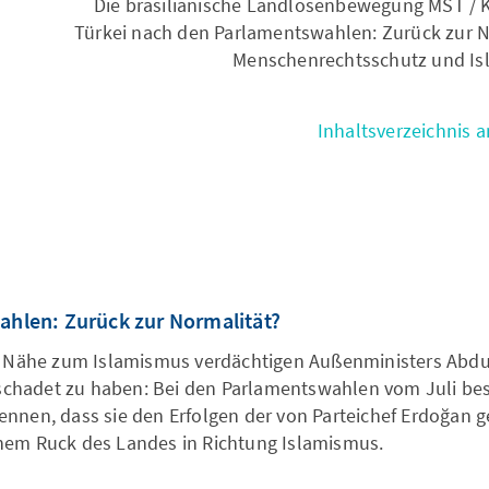
Die brasilianische Landlosenbewegung MST / K
Türkei nach den Parlamentswahlen: Zurück zur N
Menschenrechtsschutz und Is
Inhaltsverzeichnis 
ahlen: Zurück zur Normalität?
r Nähe zum Islamismus verdächtigen Außenministers Abdul
geschadet zu haben: Bei den Parlamentswahlen vom Juli be
nnen, dass sie den Erfolgen der von Parteichef Erdoğan
nem Ruck des Landes in Richtung Islamismus.