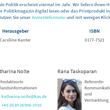
nale Politik erscheint viermal im Jahr. Wir liefern Ihne
er Politikmagazin digital lesen oder das Printprodukt i
Nutzen Sie unser
und mit wenigen Klick
Anmeldeformular
Herausgeber
ISBN
Caroline Kanter
0177-7521
tharina Nolte
Rana Taskoparan
fredakteurin
Referentin
landsinformationen
Kommunikati
und
katharina.nolte@kas.de
Vermarktung
+49 (0)30 26996-3916