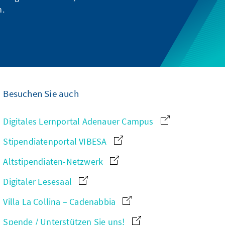
n.
Besuchen Sie auch
Digitales Lernportal Adenauer Campus
Stipendiatenportal VIBESA
Altstipendiaten-Netzwerk
Digitaler Lesesaal
Villa La Collina – Cadenabbia
Spende / Unterstützen Sie uns!