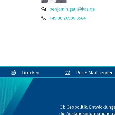
benjamin.gaul@kas.de
+49 30 26996 3584
Drucken
Per E-Mail senden
Ob Geopolitik, Entwicklungs
die Auslandsinformationen a