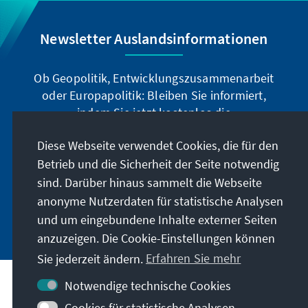
Newsletter Auslandsinformationen
Ob Geopolitik, Entwicklungszusammenarbeit
oder Europapolitik: Bleiben Sie informiert,
indem Sie jetzt kostenlos die
Auslandsinformationen abonnieren: Sie können
Diese Webseite verwendet Cookies, die für den
die Ai digital über den deutschsprachigen
Betrieb und die Sicherheit der Seite notwendig
Newsletter, oder als Printprodukt in deutscher
und englischer Sprache beziehen.
sind. Darüber hinaus sammelt die Webseite
anonyme Nutzerdaten für statistische Analysen
Jetzt abonnieren
und um eingebundene Inhalte externer Seiten
anzuzeigen. Die Cookie-Einstellungen können
Sie jederzeit ändern.
Erfahren Sie mehr
Notwendige technische Cookies
Cookies für statistische Analysen