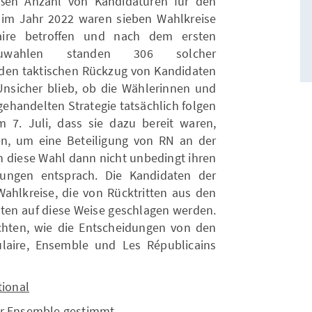
ßen Anzahl von Kandidaturen für den
 im Jahr 2022 waren sieben Wahlkreise
aire betroffen und nach dem ersten
wahlen standen 306 solcher
den taktischen Rückzug von Kandidaten
 Unsicher blieb, ob die Wählerinnen und
gehandelten Strategie tatsächlich folgen
 7. Juli, dass sie dazu bereit waren,
en, um eine Beteiligung von RN an der
n diese Wahl dann nicht unbedingt ihren
gungen entsprach. Die Kandidaten der
ahlkreise, die von Rücktritten aus den
nten auf diese Weise geschlagen werden.
achten, wie die Entscheidungen von den
aire, Ensemble und Les Républicains
ional
ür Ensemble gestimmt.