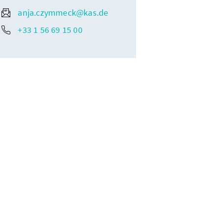
anja.czymmeck@kas.de
+33 1 56 69 15 00