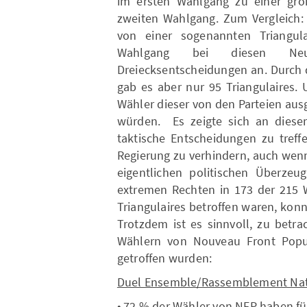
im ersten Wahlgang zu einer gro
zweiten Wahlgang. Zum Vergleich:
von einer sogenannten Triangul
Wahlgang bei diesen Neu
Dreiecksentscheidungen an. Durch 
gab es aber nur 95 Triangulaires.
Wähler dieser von den Parteien aus
würden. Es zeigte sich an diesem
taktische Entscheidungen zu treff
Regierung zu verhindern, auch wen
eigentlichen politischen Überzeu
extremen Rechten in 173 der 215 W
Triangulaires betroffen waren, kon
Trotzdem ist es sinnvoll, zu betr
Wählern von Nouveau Front Popul
getroffen wurden:
Duel Ensemble/Rassemblement Nat
• 72 % der Wähler von NFP haben f