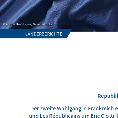
Adobe Stock/ Iryna/ Generiert mit KI
LÄNDERBERICHTE
Republi
Der zweite Wahlgang in Frankreich 
und Les Républicains um Eric Ciotti 