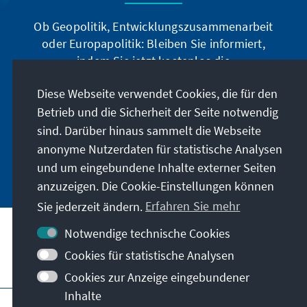
Ob Geopolitik, Entwicklungszusammenarbeit
oder Europapolitik: Bleiben Sie informiert,
indem Sie jetzt kostenlos die
Auslandsinformationen abonnieren: Sie können
Diese Webseite verwendet Cookies, die für den
die Ai digital über den deutschsprachigen
Newsletter, oder als Printprodukt in deutscher
Betrieb und die Sicherheit der Seite notwendig
und englischer Sprache beziehen.
sind. Darüber hinaus sammelt die Webseite
anonyme Nutzerdaten für statistische Analysen
Jetzt abonnieren
und um eingebundene Inhalte externer Seiten
anzuzeigen. Die Cookie-Einstellungen können
Sie jederzeit ändern.
Erfahren Sie mehr
Notwendige technische Cookies
Cookies für statistische Analysen
Besuchen Sie auch
Cookies zur Anzeige eingebundener
Inhalte
Impressum
Datenschutz