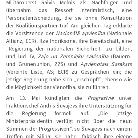
Militäroberst Raivis Melnis als Nachfolger und
übernahm das Ressort interimistisch, eine
Personalentscheidung, die sie ohne Konsultation
der Koalitionspartner traf. Am gleichen Tag erklärte
die Vorsitzende der
Nacionālā apvienība
(Nationale
Allianz, ECR), Ilze Indriksone, ihre Bereitschaft, eine
„Regierung der nationalen Sicherheit" zu bilden,
und lud JV,
Zaļo un Zemnieku savienība
(Bauern-
und Grünenunion, ZZS) und
Apvienotais Saraksts
(Vereinte Liste, AS; ECR) zu Gesprächen ein; die
jetzige Regierung habe sich „erschöpft", ebenso wie
die Möglichkeit der Vienotība, sie zu führen.
Am 13. Mai kündigten die
Progresīvie
unter
Fraktionschef Andris Šuvajevs ihre Unterstützung für
die Regierung formell auf. „Die jetzige
Ministerpräsidentin verfügt nicht über die neun
Stimmen der Progressiven", so Šuvajevs nach einem
Treffen mit Siliņa; sie habe „faktisch ihre eigene