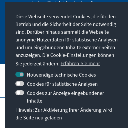
indem Sie jetzt kostenlos die
Auslandsinformationen abonnieren: Sie können
Diese Webseite verwendet Cookies, die für den
die Ai digital über den deutschsprachigen
Betrieb und die Sicherheit der Seite notwendig
Newsletter, oder als Printprodukt in deutscher
und englischer Sprache beziehen.
sind. Darüber hinaus sammelt die Webseite
anonyme Nutzerdaten für statistische Analysen
Jetzt abonnieren
und um eingebundene Inhalte externer Seiten
anzuzeigen. Die Cookie-Einstellungen können
Sie jederzeit ändern.
Erfahren Sie mehr
Notwendige technische Cookies
Cookies für statistische Analysen
Besuchen Sie auch
Cookies zur Anzeige eingebundener
Inhalte
Impressum
Datenschutz
Hinweis: Zur Aktivierung Ihrer Änderung wird
Nutzungsbedingungen
die Seite neu geladen
Erklärung zur Barrierefreiheit
Barriere melden