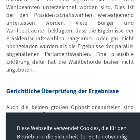
Wahlbeamten unterzeichnet worden sind. Dies ist
bei den Präsidentschaftswahlen weitestgehend
unterlassen worden. Viele Bürger und
Wahlbeobachter beklagten, dass die Ergebnisse der
Präsidentschaftswahlen langsamer oder gar nicht
hochgeladen wurden als die Ergebnisse der parallel
abgehaltenen Parlamentswahlen. Eine plausible
Erklärung dafür hat die Wahlbehörde bisher nicht
angeboten.
Gerichtliche Überprüfung der Ergebnisse
Auch die beiden großen Oppositionsparteien sind
der festen Überzeugung, die Wahlen seien
manipuliert worden. Sie fordern daher die
Diese Webseite verwendet Cookies, die für den
Annullierung der Wahlen und machen Verstöße
Betrieb und die Sicherheit der Seite notwendig
gegen das Wahlgesetz geltend. Kern der