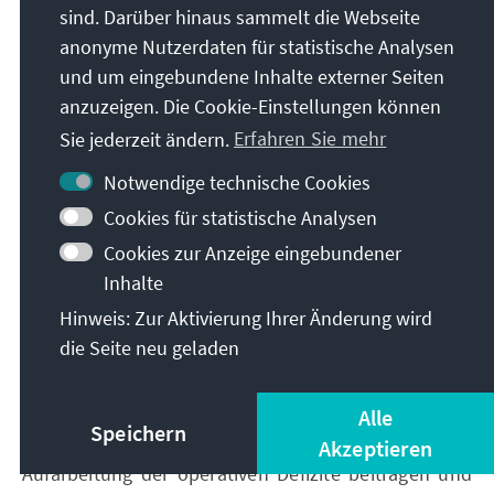
sind. Darüber hinaus sammelt die Webseite
Manipulationsvorwürfe ist das neu eingeführte
anonyme Nutzerdaten für statistische Analysen
elektronische Wahlsystem BVAS, das eigentlich die
Manipulation von Ergebnissen erschweren und die
und um eingebundene Inhalte externer Seiten
Wahlen transparenter machen sollte. Die Opposition
anzuzeigen. Die Cookie-Einstellungen können
hält zudem geheime Absprachen von INEC
Sie jederzeit ändern.
Erfahren Sie mehr
zumindest für nicht ausgeschlossen, um das
Notwendige technische Cookies
Ergebnis zugunsten von Tinubu zu beeinflussen.
Cookies für statistische Analysen
Sowohl PDP als auch LP haben deshalb Klagen vor
den neu errichteten election petition tribunals
Cookies zur Anzeige eingebundener
eingereicht und erhoffen sich damit eine Aufhebung
Inhalte
der Wahlergebnisse und Neuwahlen. Dies scheint
Hinweis: Zur Aktivierung Ihrer Änderung wird
jedoch wenig aussichtsreich, denn in der Geschichte
die Seite neu geladen
Nigerias gab es noch keine einzige Annullierung
offiziell verkündeter Wahlergebnisse durch das
Alle
oberste Gericht. Die Beweiswürdigung und
Speichern
Urteilsbegründung des Gerichts könnten aber zur
Akzeptieren
Aufarbeitung der operativen Defizite beitragen und