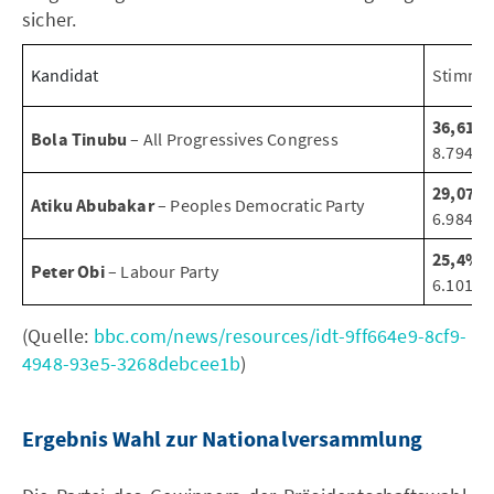
sicher.
Kandidat
Stimman
36,61%
Bola Tinubu
– All Progressives Congress
8.794.7
29,07%
Atiku Abubakar
– Peoples Democratic Party
6.984.5
25,4%
Peter Obi
– Labour Party
6.101.5
(Quelle:
bbc.com/news/resources/idt-9ff664e9-8cf9-
4948-93e5-3268debcee1b
)
Ergebnis Wahl zur Nationalversammlung