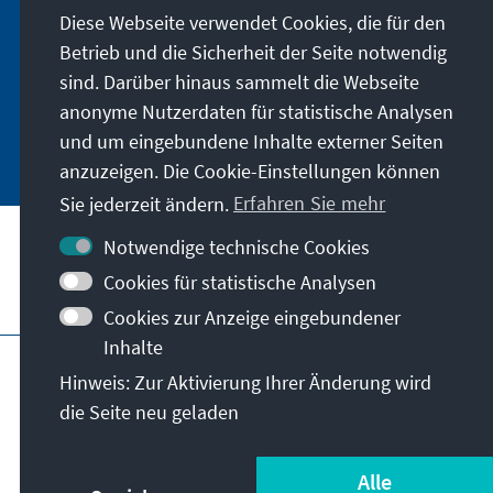
Diese Webseite verwendet Cookies, die für den
die Ai digital über den deutschsprachigen
Betrieb und die Sicherheit der Seite notwendig
Newsletter, oder als Printprodukt in deutscher
und englischer Sprache beziehen.
sind. Darüber hinaus sammelt die Webseite
anonyme Nutzerdaten für statistische Analysen
Jetzt abonnieren
und um eingebundene Inhalte externer Seiten
anzuzeigen. Die Cookie-Einstellungen können
Sie jederzeit ändern.
Erfahren Sie mehr
Notwendige technische Cookies
Cookies für statistische Analysen
Besuchen Sie auch
Cookies zur Anzeige eingebundener
Inhalte
Impressum
Datenschutz
Hinweis: Zur Aktivierung Ihrer Änderung wird
Nutzungsbedingungen
die Seite neu geladen
Erklärung zur Barrierefreiheit
Barriere melden
© Konrad-Adenauer-Stiftung e.V. 2026
Alle