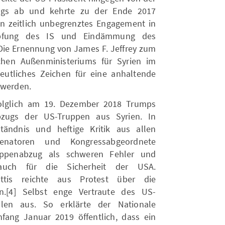
ugs ab und kehrte zu der Ende 2017
in zeitlich unbegrenztes Engagement in
mpfung des IS und Eindämmung des
. Die Ernennung von James F. Jeffrey zum
hen Außenministeriums für Syrien im
utliches Zeichen für eine anhaltende
 werden.
lglich am 19. Dezember 2018 Trumps
bzugs der US-Truppen aus Syrien. In
tändnis und heftige Kritik aus allen
Senatoren und Kongressabgeordnete
uppenabzug als schweren Fehler und
uch für die Sicherheit der USA.
attis reichte aus Protest über die
in.[4] Selbst enge Vertraute des US-
llen aus. So erklärte der Nationale
fang Januar 2019 öffentlich, dass ein