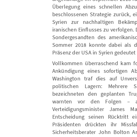
Überlegung eines schnellen Abz
beschlossenen Strategie zurück, e
Syrien zur nachhaltigen Bekä
iranischen Einflusses zu verfolgen
Sondergesandten des amerikanisc
Sommer 2018 konnte dabei als de
Präsenz der USA in Syrien gedeutet
Vollkommen überraschend kam fo
Ankündigung eines sofortigen A
Washington traf dies auf Unvers
politischen Lagern: Mehrere 
bezeichneten den geplanten Tr
warnten vor den Folgen – a
Verteidigungsminister James M
Entscheidung seinen Rücktritt e
Präsidenten drückten ihr Missfa
Sicherheitsberater John Bolton An