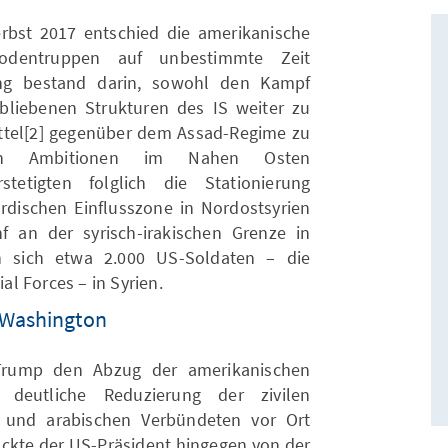
bst 2017 entschied die amerikanische
odentruppen auf unbestimmte Zeit
ung bestand darin, sowohl den Kampf
bliebenen Strukturen des IS weiter zu
ittel[2] gegenüber dem Assad-Regime zu
hen Ambitionen im Nahen Osten
tetigten folglich die Stationierung
urdischen Einflusszone in Nordostsyrien
f an der syrisch-irakischen Grenze in
n sich etwa 2.000 US-Soldaten – die
l Forces – in Syrien.
 Washington
 Trump den Abzug der amerikanischen
deutliche Reduzierung der zivilen
n und arabischen Verbündeten vor Ort
ckte der US-Präsident hingegen von der