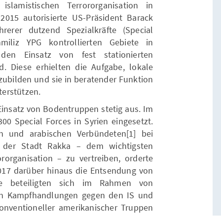
islamistischen Terrororganisation in
015 autorisierte US-Präsident Barack
rer dutzend Spezialkräfte (Special
iliz YPG kontrollierten Gebiete in
den Einsatz von fest stationierten
. Diese erhielten die Aufgabe, lokale
zubilden und sie in beratender Funktion
erstützen.
Einsatz von Bodentruppen stetig aus. Im
 Special Forces in Syrien eingesetzt.
n und arabischen Verbündeten[1] bei
der Stadt Rakka – dem wichtigsten
ororganisation – zu vertreiben, orderte
017 darüber hinaus die Entsendung von
e beteiligten sich im Rahmen von
 den Kampfhandlungen gegen den IS und
konventioneller amerikanischer Truppen