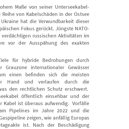
hohem Maße von seiner Unterseekabel-
te Reihe von Kabelschäden in der Ostsee
e Ukraine hat die Verwundbarkeit dieser
ropäischen Fokus gerückt. Jüngste NATO-
erdächtigen russischen Aktivitäten im
ere vor der Ausspähung des exakten
Ziele für hybride Bedrohungen durch
er Grauzone internationaler Gewässer
m einen befinden sich die meisten
cher Hand und verlaufen durch die
was den rechtlichen Schutz erschwert.
eekabel öffentlich einsehbar und der
er Kabel ist überaus aufwendig. Vorfälle
eam Pipelines im Jahre 2022 und die
aspipeline zeigen, wie anfällig Europas
otageakte ist. Nach der Beschädigung