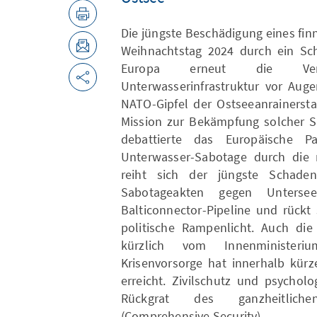
Die jüngste Beschädigung eines fi
Weihnachtstag 2024 durch ein Schi
Europa erneut die Verwu
Unterwasserinfrastruktur vor Aug
NATO-Gipfel der Ostseeanrainerst
Mission zur Bekämpfung solcher S
debattierte das Europäische 
Unterwasser-Sabotage durch die r
reiht sich der jüngste Schade
Sabotageakten gegen Unterse
Balticonnector-Pipeline und rückt
politische Rampenlicht. Auch die 
kürzlich vom Innenministeri
Krisenvorsorge hat innerhalb kürz
erreicht. Zivilschutz und psychol
Rückgrat des ganzheitlichen
(Comprehensive Security).