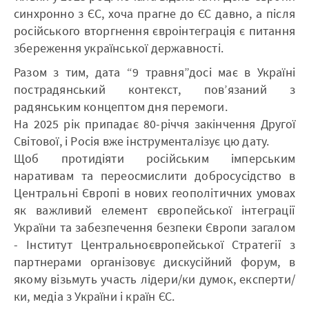
синхронно з ЄС, хоча прагне до ЄС давно, а після
російського вторгнення євроінтеграція є питання
збереження української державності.
Разом з тим, дата “9 травня”досі має в Україні
пострадянський контекст, пов’язаний з
радянським концептом дня перемоги.
На 2025 рік припадає 80-річчя закінчення Другої
Світової, і Росія вже інструменталізує цю дату.
Щоб протидіяти російським імперським
наративам та переосмислити добросусідство в
Центральні Європі в нових геополітичних умовах
як важливий елемент європейської інтеграції
України та забезпечення безпеки Європи загалом
- Інститут Центральноєвропейської Стратегії з
партнерами організовує дискусійний форум, в
якому візьмуть участь лідери/ки думок, експерти/
ки, медіа з України і країн ЄС.