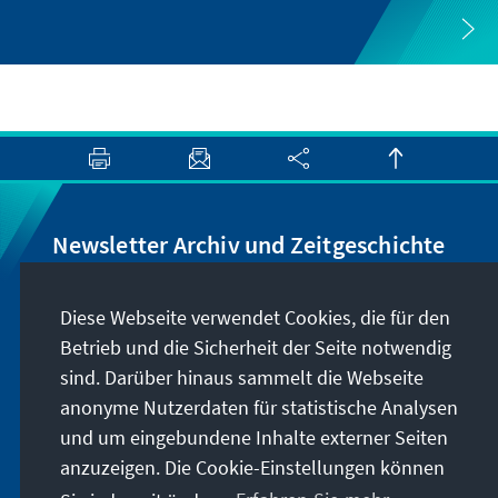
Newsletter Archiv und Zeitgeschichte
Wir informieren Sie über Neuigkeiten rund um
Diese Webseite verwendet Cookies, die für den
unser Archiv, geben Hinweise zu unseren
Betrieb und die Sicherheit der Seite notwendig
zeithistorisch-politischen Veranstaltungen und
sind. Darüber hinaus sammelt die Webseite
machen Sie auf neu erschienene Publikationen
anonyme Nutzerdaten für statistische Analysen
und Formate aufmerksam. Der Newsletter
und um eingebundene Inhalte externer Seiten
erscheint vier- bis fünfmal im Jahr.
anzuzeigen. Die Cookie-Einstellungen können